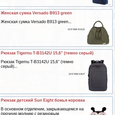
Женская сумка Versado B913 green
Женская сумка Versado B913 green...
23 07 2026 15:10:21
Рюкзак Tigernu T-B3142U 15,6" (темно серый)
Рюкзак Tigernu T-B3142U 15,6" (темно
серый)...
22 07 2026 2:39:27
Рюкзак детский Sun Eight божья коровка
В основном отделении, закрывающемся на
прочную молнию с резиновым