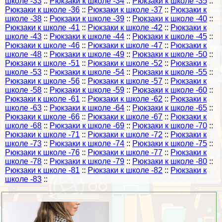
школе -33
::
Рюкзаки к школе -34
::
Рюкзаки к школе -35
::
Рюкзаки к школе -36
::
Рюкзаки к школе -37
::
Рюкзаки к
школе -38
::
Рюкзаки к школе -39
::
Рюкзаки к школе -40
::
Рюкзаки к школе -41
::
Рюкзаки к школе -42
::
Рюкзаки к
школе -43
::
Рюкзаки к школе -44
::
Рюкзаки к школе -45
::
Рюкзаки к школе -46
::
Рюкзаки к школе -47
::
Рюкзаки к
школе -48
::
Рюкзаки к школе -49
::
Рюкзаки к школе -50
::
Рюкзаки к школе -51
::
Рюкзаки к школе -52
::
Рюкзаки к
школе -53
::
Рюкзаки к школе -54
::
Рюкзаки к школе -55
::
Рюкзаки к школе -56
::
Рюкзаки к школе -57
::
Рюкзаки к
школе -58
::
Рюкзаки к школе -59
::
Рюкзаки к школе -60
::
Рюкзаки к школе -61
::
Рюкзаки к школе -62
::
Рюкзаки к
школе -63
::
Рюкзаки к школе -64
::
Рюкзаки к школе -65
::
Рюкзаки к школе -66
::
Рюкзаки к школе -67
::
Рюкзаки к
школе -68
::
Рюкзаки к школе -69
::
Рюкзаки к школе -70
::
Рюкзаки к школе -71
::
Рюкзаки к школе -72
::
Рюкзаки к
школе -73
::
Рюкзаки к школе -74
::
Рюкзаки к школе -75
::
Рюкзаки к школе -76
::
Рюкзаки к школе -77
::
Рюкзаки к
школе -78
::
Рюкзаки к школе -79
::
Рюкзаки к школе -80
::
Рюкзаки к школе -81
::
Рюкзаки к школе -82
::
Рюкзаки к
школе -83
::