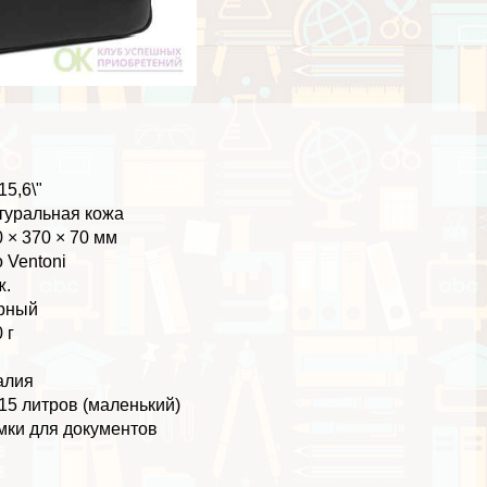
15,6\"
туральная кожа
 × 370 × 70 мм
 Ventoni
ж.
рный
 г
алия
15 литров (маленький)
мки для документов