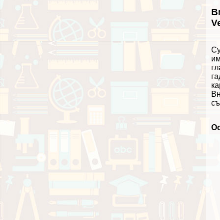
В
V
Су
им
гл
га
ка
Вн
съ
О