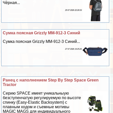
Чёрная...
29 07 2026 22:26:53
Сумка поясная Grizzly MM-912-3 Синий
Сумка поясная Grizzly MM-912-3 Синий...
27 07 2026 19:25:26
Ранец с наполнением Step By Step Space Green
Tractor
Серию SPACE имеет уникальныую
безступенчатую регулируемую по высоте
спинку (Easy-Elastic Backsystem) с
плавным ходом и съемные мотивы
MAGIC MAGS для индивидуального