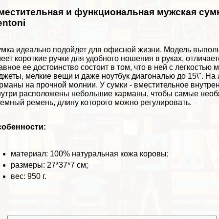
местительная и функциональная мужская сумк
entoni
мка идеально подойдет для офисной жизни. Модель выполне
еет короткие ручки для удобного ношения в руках, отлича
авное ее достоинство состоит в том, что в ней с легкост
джеты, мелкие вещи и даже ноутбук диагональю до 15\". На
рманы на прочной молнии. У сумки - вместительное внутре
утри расположены небольшие карманы, чтобы самые необх
емный ремень, длину которого можно регулировать.
собенности:
материал: 100% натуральная кожа коровы;
размеры: 27*37*7 см;
вес: 950 г.