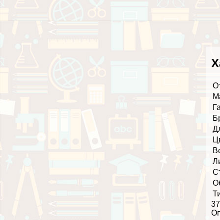
Х
О
М
Г
Б
Д
Ц
В
Л
С
О
Т
37
О