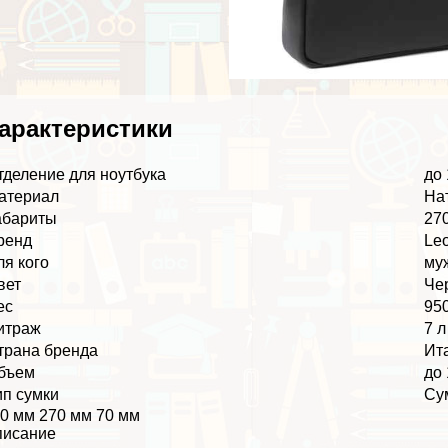
аpaктеристики
тделение для ноутбука
до 
атериал
На
абариты
270
ренд
Leo
ля кого
му
вет
Че
ес
950
итраж
7 л
трана бренда
Ит
бъем
до 
ип сумки
Су
0 мм 270 мм 70 мм
писание