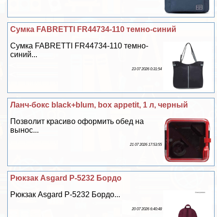
Сумка FABRETTI FR44734-110 темно-синий
Сумка FABRETTI FR44734-110 темно-
синий...
23 07 2026 0:31:54
Ланч-бокс black+blum, box appetit, 1 л, черный
Позволит красиво оформить обед на
вынос...
21 07 2026 17:53:55
Рюкзак Asgard Р-5232 Бордо
Рюкзак Asgard Р-5232 Бордо...
20 07 2026 6:40:48