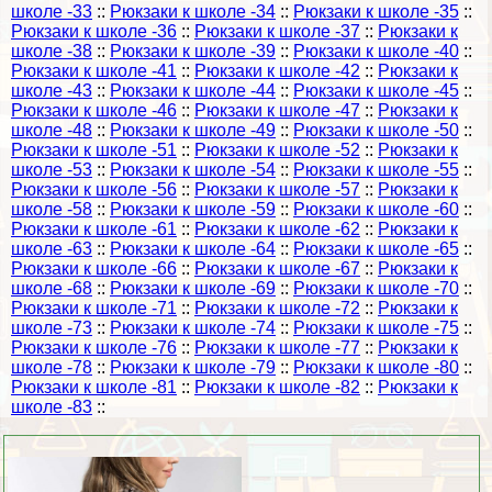
школе -33
::
Рюкзаки к школе -34
::
Рюкзаки к школе -35
::
Рюкзаки к школе -36
::
Рюкзаки к школе -37
::
Рюкзаки к
школе -38
::
Рюкзаки к школе -39
::
Рюкзаки к школе -40
::
Рюкзаки к школе -41
::
Рюкзаки к школе -42
::
Рюкзаки к
школе -43
::
Рюкзаки к школе -44
::
Рюкзаки к школе -45
::
Рюкзаки к школе -46
::
Рюкзаки к школе -47
::
Рюкзаки к
школе -48
::
Рюкзаки к школе -49
::
Рюкзаки к школе -50
::
Рюкзаки к школе -51
::
Рюкзаки к школе -52
::
Рюкзаки к
школе -53
::
Рюкзаки к школе -54
::
Рюкзаки к школе -55
::
Рюкзаки к школе -56
::
Рюкзаки к школе -57
::
Рюкзаки к
школе -58
::
Рюкзаки к школе -59
::
Рюкзаки к школе -60
::
Рюкзаки к школе -61
::
Рюкзаки к школе -62
::
Рюкзаки к
школе -63
::
Рюкзаки к школе -64
::
Рюкзаки к школе -65
::
Рюкзаки к школе -66
::
Рюкзаки к школе -67
::
Рюкзаки к
школе -68
::
Рюкзаки к школе -69
::
Рюкзаки к школе -70
::
Рюкзаки к школе -71
::
Рюкзаки к школе -72
::
Рюкзаки к
школе -73
::
Рюкзаки к школе -74
::
Рюкзаки к школе -75
::
Рюкзаки к школе -76
::
Рюкзаки к школе -77
::
Рюкзаки к
школе -78
::
Рюкзаки к школе -79
::
Рюкзаки к школе -80
::
Рюкзаки к школе -81
::
Рюкзаки к школе -82
::
Рюкзаки к
школе -83
::