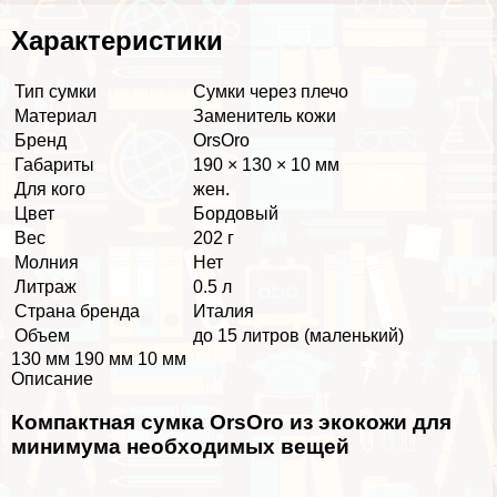
Хаpaктеристики
Тип сумки
Сумки через плечо
Материал
Заменитель кожи
Бренд
OrsOro
Габариты
190 × 130 × 10 мм
Для кого
жен.
Цвет
Бордовый
Вес
202 г
Молния
Нет
Литраж
0.5 л
Страна бренда
Италия
Объем
до 15 литров (маленький)
130 мм 190 мм 10 мм
Описание
Компактная сумка OrsOro из экокожи для
минимума необходимых вещей