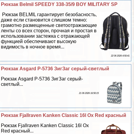
Рюкзак Belmil SPEEDY 338-35/9 BOY MILITARY SP
Рюкзак BELMIL гарантирует безобасность,
даже если становится слишком темно:
грамотно размещенные светоотражающие
ленты со всех сторон, прочная и простая в
использовании застежка с отражающей
функцией обеспечивают высокую
видимость в ночное время...
22 06 2026 4:50:41
Рюкзак Asgard Р-5736 ЗигЗаг серый-светлый
Рюкзак Asgard Р-5736 ЗигЗаг серый-
светлый...
21 06 2026 16:50:15
Рюкзак Fjallraven Kanken Classic 16l Ox Red красный
Рюкзак Fjallraven Kanken Classic 16l Ox
Red красный...