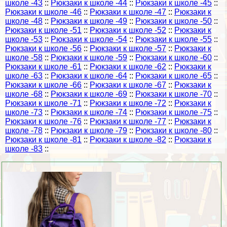
школе -43
::
Рюкзаки к школе -44
::
Рюкзаки к школе -45
::
Рюкзаки к школе -46
::
Рюкзаки к школе -47
::
Рюкзаки к
школе -48
::
Рюкзаки к школе -49
::
Рюкзаки к школе -50
::
Рюкзаки к школе -51
::
Рюкзаки к школе -52
::
Рюкзаки к
школе -53
::
Рюкзаки к школе -54
::
Рюкзаки к школе -55
::
Рюкзаки к школе -56
::
Рюкзаки к школе -57
::
Рюкзаки к
школе -58
::
Рюкзаки к школе -59
::
Рюкзаки к школе -60
::
Рюкзаки к школе -61
::
Рюкзаки к школе -62
::
Рюкзаки к
школе -63
::
Рюкзаки к школе -64
::
Рюкзаки к школе -65
::
Рюкзаки к школе -66
::
Рюкзаки к школе -67
::
Рюкзаки к
школе -68
::
Рюкзаки к школе -69
::
Рюкзаки к школе -70
::
Рюкзаки к школе -71
::
Рюкзаки к школе -72
::
Рюкзаки к
школе -73
::
Рюкзаки к школе -74
::
Рюкзаки к школе -75
::
Рюкзаки к школе -76
::
Рюкзаки к школе -77
::
Рюкзаки к
школе -78
::
Рюкзаки к школе -79
::
Рюкзаки к школе -80
::
Рюкзаки к школе -81
::
Рюкзаки к школе -82
::
Рюкзаки к
школе -83
::