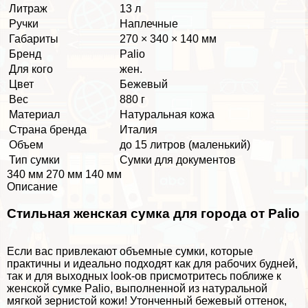
Литраж
13 л
Ручки
Наплечные
Габариты
270 × 340 × 140 мм
Бренд
Palio
Для кого
жен.
Цвет
Бежевый
Вес
880 г
Материал
Натуральная кожа
Страна бренда
Италия
Объем
до 15 литров (маленький)
Тип сумки
Сумки для документов
340 мм 270 мм 140 мм
Описание
Стильная женская сумка для города от Palio
Если вас привлекают объемные сумки, которые
пpaктичны и идеально подходят как для рабочих будней,
так и для выходных look-ов присмотритесь поближе к
женской сумке Palio, выполненной из натуральной
мягкой зернистой кожи! Утонченный бежевый оттенок,