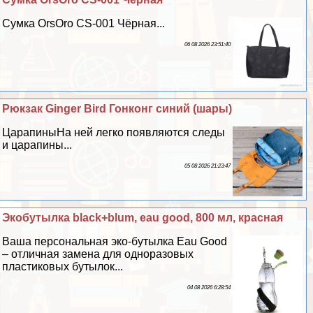
Сумка OrsOro CS-001 Чёрная...
06 08 2026 23:51:40
Рюкзак Ginger Bird Гонконг синий (шары)
ЦарапиныНа ней легко появляются следы
и царапины...
05 08 2026 21:23:47
Экобутылка black+blum, eau good, 800 мл, красная
Ваша персональная эко-бутылка Eau Good
– отличная замена для одноразовых
пластиковых бутылок...
04 08 2026 6:28:54