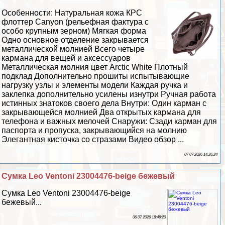
Особенности: Натуральная кожа КРС
флоттер Canyon (рельефная фактура с
особо крупным зерном) Мягкая форма
Одно основное отделение закрывается
металлической молнией Всего четыре
кармана для вещей и аксессуаров
Металлическая молния цвет Arctic White Плотный
подклад Дополнительно прошиты испытывающие
нагрузку узлы и элементы модели Каждая ручка и
заклепка дополнительно усилены изнутри Ручная работа
истинных знатоков своего дела Внутри: Один карман с
закрывающейся молнией Два открытых кармана для
телефона и важных мелочей Снаружи: Сзади карман для
паспорта и пропуска, закрывающийся на молнию
Элегантная кисточка со стразами Видео обзор ...
07 07 2026 14:26:24
Сумка Leo Ventoni 23004476-beige бежевый
Сумка Leo Ventoni 23004476-beige
бежевый...
06 07 2026 18:48:20