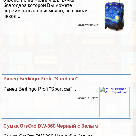
благодаря которой Вы можете
перемещать ваш чемодан, не снимая
чехол...
05 08 2026 17:14:13
Ранец Berlingo Profi "Sport car"
Ранец Berlingo Profi "Sport car"...
02 08 2026 23:29:51
Сумка OrsOro DW-860 Черный с белым