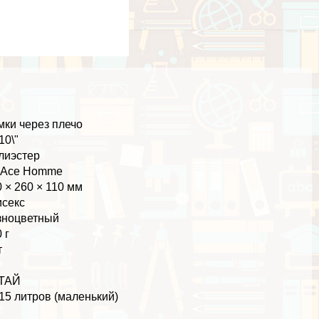
мки через плечо
10\"
лиэстер
. Ace Homme
 × 260 × 110 мм
иceкc
зноцветный
 г
т
ТАЙ
15 литров (маленький)