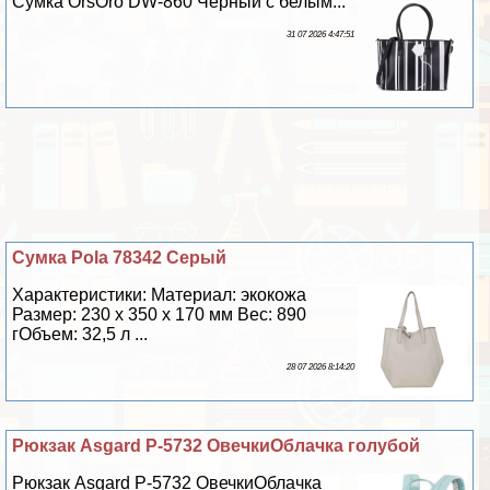
Сумка OrsOro DW-860 Черный с белым...
31 07 2026 4:47:51
Сумка Pola 78342 Серый
Хаpaктеристики: Материал: экокожа
Размер: 230 х 350 х 170 мм Вес: 890
гОбъем: 32,5 л ...
28 07 2026 8:14:20
Рюкзак Asgard Р-5732 ОвечкиОблачка гoлyбой
Рюкзак Asgard Р-5732 ОвечкиОблачка