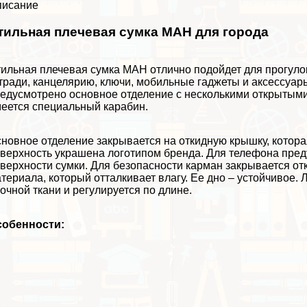
писание
тильная плечевая сумка MAH для города
ильная плечевая сумка MAH отлично подойдет для прогулок
тради, канцелярию, ключи, мобильные гаджеты и аксессуары
едусмотрено основное отделение с несколькими открытыми 
еется специальный карабин.
новное отделение закрывается на откидную крышку, котора
верхность украшена логотипом бренда. Для телефона пре
верхности сумки. Для безопасности карман закрывается от
териала, который отталкивает влагу. Ее дно – устойчивое.
очной ткани и регулируется по длине.
собенности: