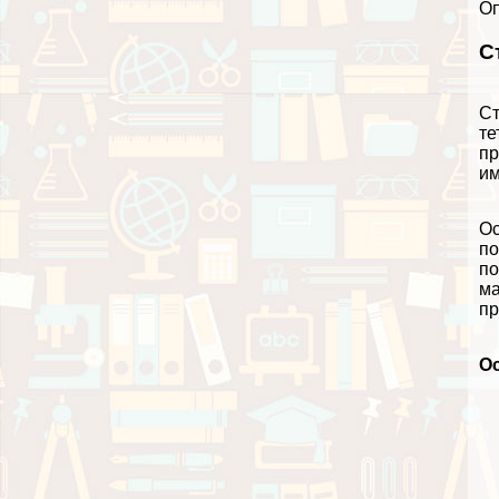
О
С
Ст
те
пр
им
Ос
по
по
ма
пр
О