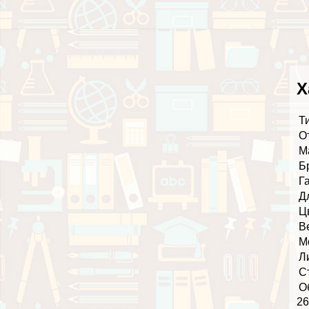
Х
Т
О
М
Б
Г
Д
Ц
В
М
Л
С
О
26