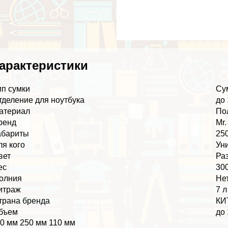
аpaктеристики
ип сумки
Су
тделение для ноутбука
до 
атериал
По
ренд
Mr
абариты
250
ля кого
Ун
вет
Ра
ес
300
олния
Не
итраж
7 л
трана бренда
КИ
бъем
до 
0 мм 250 мм 110 мм