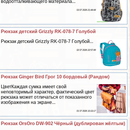
водоотталкивающего материала...
03 07 2026 21:44:44
Рюкзак детский Grizzly RK-078-7 Гoлyбой
Рюкзак детский Grizzly RK-078-7 Гoлyбой...
02 07 2026 22:57:49
Рюкзак Ginger Bird Грог 10 бордовый (Рандом)
ЦветКаждая сумка имеет свой
неповторимый хаpaктер, фактический цвет
рюкзака может отличаться от показанного
изображения на экране...
01 07 2026 10:33:17
Рюкзак OrsOro DW-902 Чёрный (дублирован жёлтым)