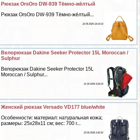
Рюкзак OrsOro DW-939 Тёмно-жёлтый
Рюкзак OrsOro DW-939 Тёмно-жёлтый...
22 06 2026 18:19:33
Велорюкзак Dakine Seeker Protector 15L Moroccan /
Sulphur
Велорюкзак Dakine Seeker Protector 15L
Moroccan / Sulphur...
21 06 2026 4:26:33
Женский рюкзак Versado VD177 blue/white
Особенности: материал: натуральная кожа;
размеры: 25х28х11 см; вес: 700 г...
20 06 2026 3:42:52