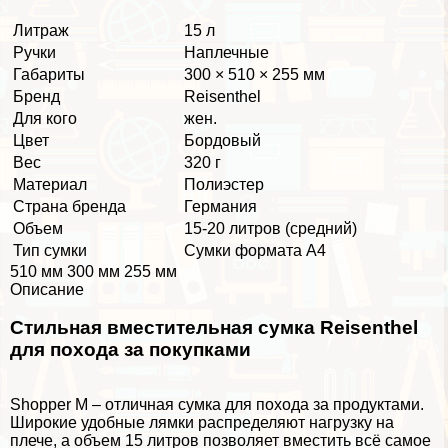
Литраж
15 л
Ручки
Наплечные
Габариты
300 × 510 × 255 мм
Бренд
Reisenthel
Для кого
жен.
Цвет
Бордовый
Вес
320 г
Материал
Полиэстер
Страна бренда
Германия
Объем
15-20 литров (средний)
Тип сумки
Сумки формата А4
510 мм 300 мм 255 мм
Описание
Стильная вместительная сумка Reisenthel
для похода за покупками
Shopper M – отличная сумка для похода за продуктами.
Широкие удобные лямки распределяют нагрузку на
плече, а объем 15 литров позволяет вместить всё самое