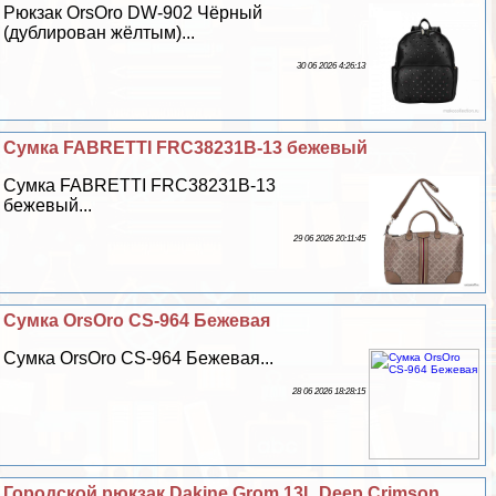
Рюкзак OrsOro DW-902 Чёрный
(дублирован жёлтым)...
30 06 2026 4:26:13
Сумка FABRETTI FRC38231B-13 бежевый
Сумка FABRETTI FRC38231B-13
бежевый...
29 06 2026 20:11:45
Сумка OrsOro CS-964 Бежевая
Сумка OrsOro CS-964 Бежевая...
28 06 2026 18:28:15
Городской рюкзак Dakine Grom 13L Deep Crimson