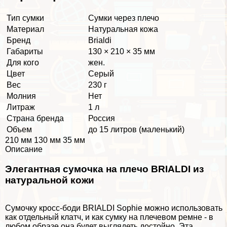
Тип сумки
Сумки через плечо
Материал
Натуральная кожа
Бренд
Brialdi
Габариты
130 × 210 × 35 мм
Для кого
жен.
Цвет
Серый
Вес
230 г
Молния
Нет
Литраж
1 л
Страна бренда
Россия
Объем
до 15 литров (маленький)
210 мм 130 мм 35 мм
Описание
Элегантная сумочка на плечо BRIALDI из
натуральной кожи
Сумочку кросс-боди BRIALDI Sophie можно использовать
как отдельный клатч, и как сумку на плечевом ремне - в
любом образе она будет выглядеть достойно. Эта