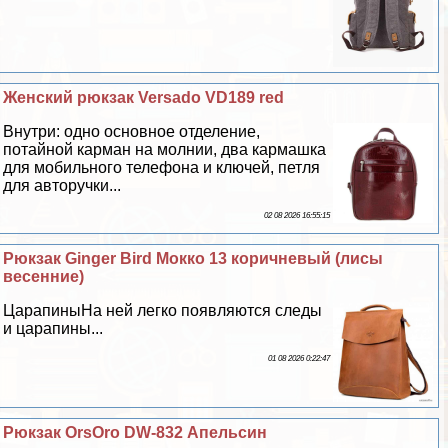
Женский рюкзак Versado VD189 red
Внутри: одно основное отделение,
потайной карман на молнии, два кармашка
для мобильного телефона и ключей, петля
для авторучки...
02 08 2026 16:55:15
Рюкзак Ginger Bird Мокко 13 коричневый (лисы
весенние)
ЦарапиныНа ней легко появляются следы
и царапины...
01 08 2026 0:22:47
Рюкзак OrsOro DW-832 Апельсин