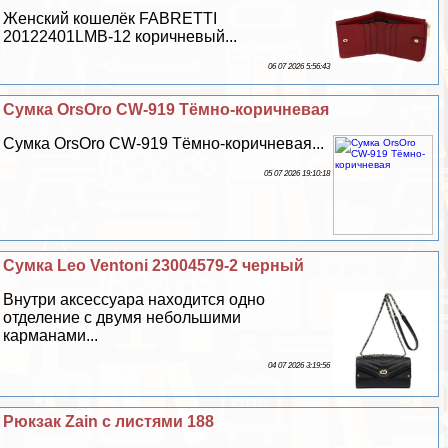
Женский кошелёк FABRETTI
20122401LMB-12 коричневый...
06 07 2026 5:56:43
Сумка OrsOro CW-919 Тёмно-коричневая
Сумка OrsOro CW-919 Тёмно-коричневая...
05 07 2026 19:10:18
Сумка Leo Ventoni 23004579-2 черный
Внутри аксессуара находится одно
отделение с двумя небольшими
карманами...
04 07 2026 3:19:56
Рюкзак Zain с листями 188