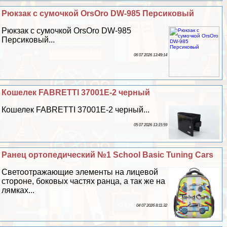
Рюкзак c сумочкой OrsOro DW-985 Персиковый
Рюкзак c сумочкой OrsOro DW-985
Персиковый...
06 07 2026 13:49:14
Кошелек FABRETTI 37001E-2 черный
Кошелек FABRETTI 37001E-2 черный...
05 07 2026 13:15:59
Ранец ортопедический №1 School Basic Tuning Cars
Светоотражающие элементы на лицевой
стороне, боковых частях ранца, а так же на
лямках...
04 07 2026 8:11:32