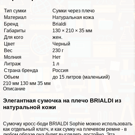
Тип сумки
Сумки через плечо
Материал
Натуральная кожа
Бренд
Brialdi
Габариты
130 × 210 × 35 мм
Для кого
жен.
Цвет
Черный
Вес
230 г
Молния
Нет
Литраж
1 л
Страна бренда
Россия
Объем
до 15 литров (маленький)
210 мм 130 мм 35 мм
Описание
Элегантная сумочка на плечо BRIALDI из
натуральной кожи
Сумочку кросс-боди BRIALDI Sophie можно использовать
как отдельный клатч, и как сумку на плечевом ремне - в
любом образе она будет выглядеть достойно. Эта