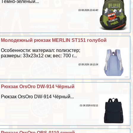
Тёмно-зелёный...
03 08 2026 22:43:40
Молодежный рюкзак MERLIN ST151 гoлyбой
Особенности: материал: полиэстер;
размеры: 33x23x12 см; вес: 700 г...
02 08 2026 18:12:24
Рюкзак OrsOro DW-914 Чёрный
Рюкзак OrsOro DW-914 Чёрный...
01 08 2026 8:52:11
Рюкзак OrsOro ORS-0110 синий