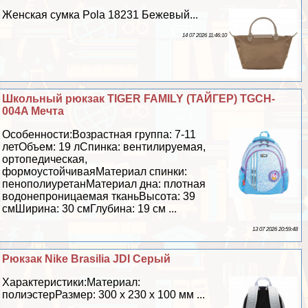
Женская сумка Pola 18231 Бежевый...
14 07 2026 11:46:10
Школьный рюкзак TIGER FAMILY (ТАЙГЕР) TGCH-
004A Мечта
Особенности:Возрастная группа: 7-11
летОбъем: 19 лСпинка: вентилируемая,
ортопедическая,
формоустойчиваяМатериал спинки:
пенополиуретанМатериал дна: плотная
водонепроницаемая тканьВысота: 39
смШирина: 30 смГлубина: 19 см ...
13 07 2026 20:59:48
Рюкзак Nike Brasilia JDI Серый
Хаpaктеристики:Материал:
полиэстерРазмер: 300 х 230 х 100 мм ...