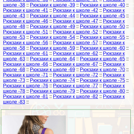
школе -38
::
Рюкзаки к школе -39
::
Рюкзаки к школе -40
::
Рюкзаки к школе -41
::
Рюкзаки к школе -42
::
Рюкзаки к
школе -43
::
Рюкзаки к школе -44
::
Рюкзаки к школе -45
::
Рюкзаки к школе -46
::
Рюкзаки к школе -47
::
Рюкзаки к
школе -48
::
Рюкзаки к школе -49
::
Рюкзаки к школе -50
::
Рюкзаки к школе -51
::
Рюкзаки к школе -52
::
Рюкзаки к
школе -53
::
Рюкзаки к школе -54
::
Рюкзаки к школе -55
::
Рюкзаки к школе -56
::
Рюкзаки к школе -57
::
Рюкзаки к
школе -58
::
Рюкзаки к школе -59
::
Рюкзаки к школе -60
::
Рюкзаки к школе -61
::
Рюкзаки к школе -62
::
Рюкзаки к
школе -63
::
Рюкзаки к школе -64
::
Рюкзаки к школе -65
::
Рюкзаки к школе -66
::
Рюкзаки к школе -67
::
Рюкзаки к
школе -68
::
Рюкзаки к школе -69
::
Рюкзаки к школе -70
::
Рюкзаки к школе -71
::
Рюкзаки к школе -72
::
Рюкзаки к
школе -73
::
Рюкзаки к школе -74
::
Рюкзаки к школе -75
::
Рюкзаки к школе -76
::
Рюкзаки к школе -77
::
Рюкзаки к
школе -78
::
Рюкзаки к школе -79
::
Рюкзаки к школе -80
::
Рюкзаки к школе -81
::
Рюкзаки к школе -82
::
Рюкзаки к
школе -83
::