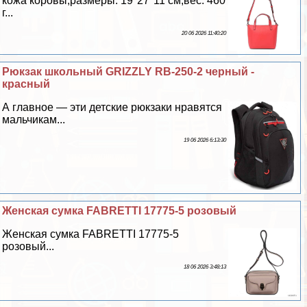
кожа коровы;размеры: 19*27*11 см;вес: 460
г...
20 06 2026 11:40:20
Рюкзак школьный GRIZZLY RB-250-2 черный -
красный
А главное — эти детские рюкзаки нравятся
мальчикам...
19 06 2026 6:13:30
Женская сумка FABRETTI 17775-5 розовый
Женская сумка FABRETTI 17775-5
розовый...
18 06 2026 3:48:13