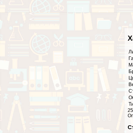
Х
Л
Г
М
Б
Ц
В
С
О
Т
25
О
С