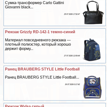
Сумка-трaнcформер Carlo Gattini
Giovanni black...
29 07 2026 17:52:47
Рюкзак Grizzly RD-142-1 темно-синий
Материал повседневного рюкзака —
плотный полиэстер, который хорошо
держит форму...
27 07 2026 13:59:44
Ранец BRAUBERG STYLE Little Football
Ранец BRAUBERG STYLE Little Football...
26 07 2026 0:17:42
Рюкзак Wylsa серый