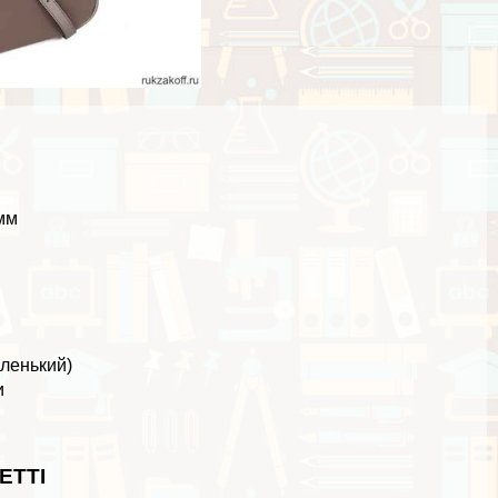
 мм
аленький)
и
ETTI