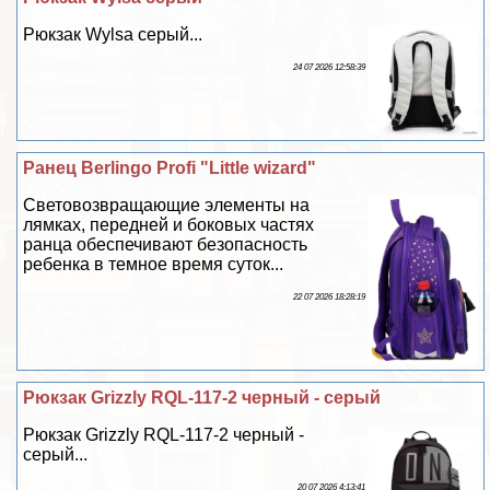
Рюкзак Wylsa серый...
24 07 2026 12:58:39
Ранец Berlingo Profi "Little wizard"
Световозвращающие элементы на
лямках, передней и боковых частях
ранца обеспечивают безопасность
ребенка в темное время суток...
22 07 2026 18:28:19
Рюкзак Grizzly RQL-117-2 черный - серый
Рюкзак Grizzly RQL-117-2 черный -
серый...
20 07 2026 4:13:41