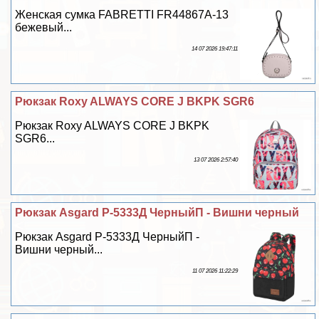
Женская сумка FABRETTI FR44867A-13
бежевый...
14 07 2026 19:47:11
Рюкзак Roxy ALWAYS CORE J BKPK SGR6
Рюкзак Roxy ALWAYS CORE J BKPK
SGR6...
13 07 2026 2:57:40
Рюкзак Asgard Р-5333Д ЧерныйП - Вишни черный
Рюкзак Asgard Р-5333Д ЧерныйП -
Вишни черный...
11 07 2026 11:22:29