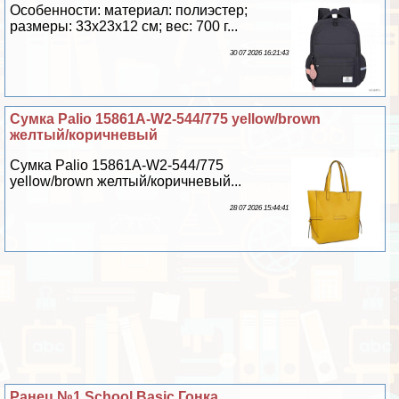
Особенности: материал: полиэстер;
размеры: 33x23x12 см; вес: 700 г...
30 07 2026 16:21:43
Сумка Palio 15861A-W2-544/775 yellow/brown
желтый/коричневый
Сумка Palio 15861A-W2-544/775
yellow/brown желтый/коричневый...
28 07 2026 15:44:41
Ранец №1 School Basic Гонка