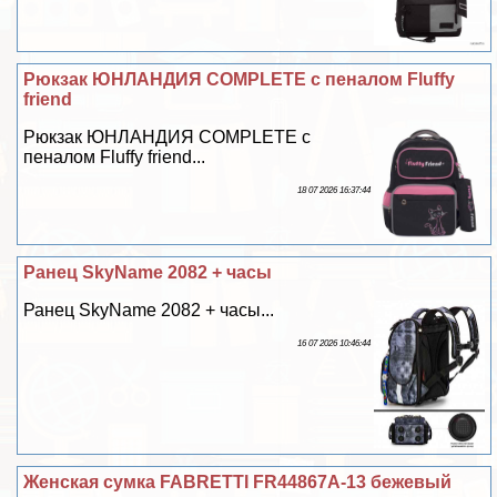
Рюкзак ЮНЛАНДИЯ COMPLETE с пеналом Fluffy
friend
Рюкзак ЮНЛАНДИЯ COMPLETE с
пеналом Fluffy friend...
18 07 2026 16:37:44
Ранец SkyName 2082 + часы
Ранец SkyName 2082 + часы...
16 07 2026 10:46:44
Женская сумка FABRETTI FR44867A-13 бежевый