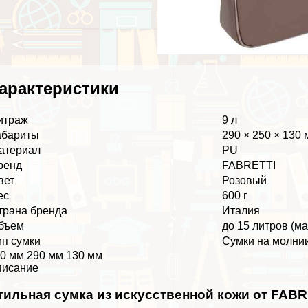
аpaктеристики
итраж
9 л
абариты
290 × 250 × 130
атериал
PU
ренд
FABRETTI
вет
Розовый
ес
600 г
трана бренда
Италия
бъем
до 15 литров (м
ип сумки
Сумки на молни
0 мм 290 мм 130 мм
писание
тильная сумка из искусственной кожи от FABR