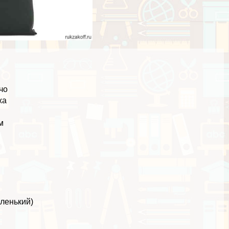
чо
жа
м
аленький)