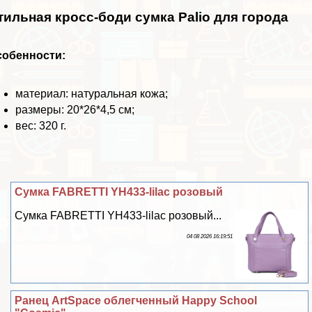
тильная кросс-боди сумка Palio для города
собенности:
материал: натуральная кожа;
размеры: 20*26*4,5 см;
вес: 320 г.
Сумка FABRETTI YH433-lilac розовый
Сумка FABRETTI YH433-lilac розовый...
04 08 2026 16:19:51
Ранец ArtSpace облегченный Happy School