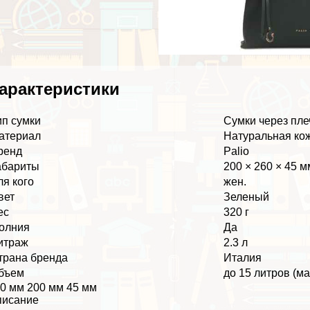
аpaктеристики
ип сумки
Сумки через пле
атериал
Натуральная ко
ренд
Palio
абариты
200 × 260 × 45 м
ля кого
жен.
вет
Зеленый
ес
320 г
олния
Да
итраж
2.3 л
трана бренда
Италия
бъем
до 15 литров (м
0 мм 200 мм 45 мм
писание