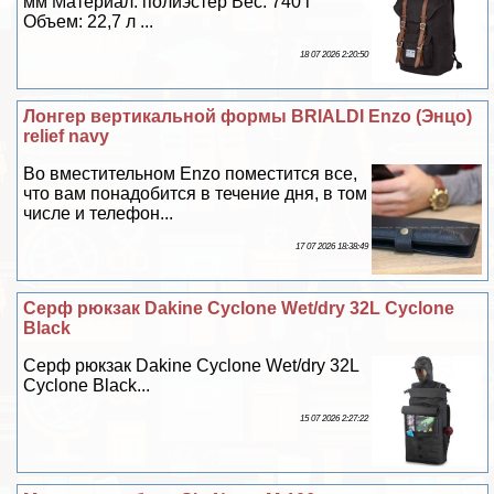
мм Материал: полиэстер Вес: 740 г
Объем: 22,7 л ...
18 07 2026 2:20:50
Лонгер вертикальной формы BRIALDI Enzo (Энцо)
relief navy
Во вместительном Enzo поместится все,
что вам понадобится в течение дня, в том
числе и телефон...
17 07 2026 18:38:49
Серф рюкзак Dakine Cyclone Wet/dry 32L Cyclone
Black
Серф рюкзак Dakine Cyclone Wet/dry 32L
Cyclone Black...
15 07 2026 2:27:22