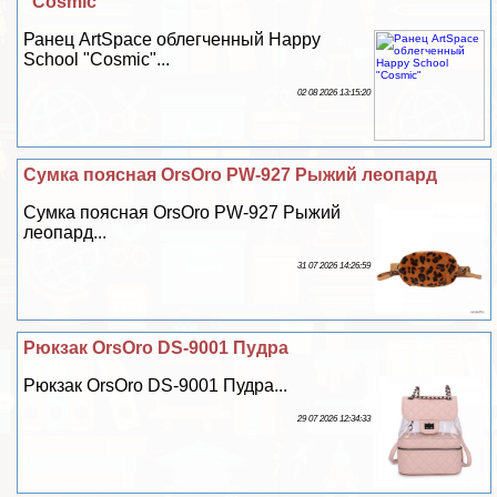
"Cosmic"
Ранец ArtSpace облегченный Happy
School "Cosmic"...
02 08 2026 13:15:20
Сумка поясная OrsOro PW-927 Рыжий леопард
Сумка поясная OrsOro PW-927 Рыжий
леопард...
31 07 2026 14:26:59
Рюкзак OrsOro DS-9001 Пудра
Рюкзак OrsOro DS-9001 Пудра...
29 07 2026 12:34:33