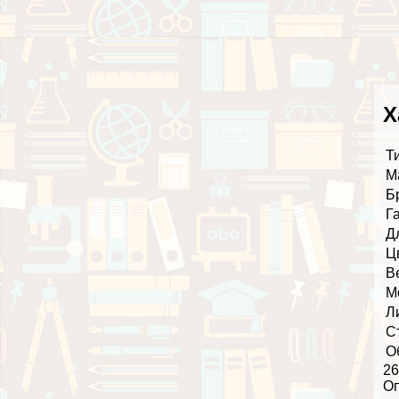
Х
Т
М
Б
Г
Д
Ц
В
М
Л
С
О
26
О