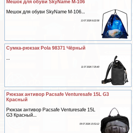
Мешок для обуви SkyName M-106
Мешок для обуви SkyName M-106...
13 07 2026 8:22:58
Сумка-рюкзак Pola 98371 Чёрный
...
11 07 2026 7:35:40
Рюкзак антивор Pacsafe Venturesafe 15L G3
Красный
Рюкзак антивор Pacsafe Venturesafe 15L
G3 Красный...
09 07 2026 15:53:12