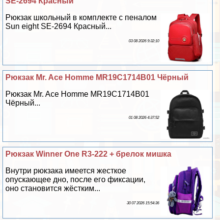
SE-2694 Красный
Рюкзак школьный в комплекте с пеналом
Sun eight SE-2694 Красный...
03 08 2026 9:32:10
Рюкзак Mr. Ace Homme MR19C1714B01 Чёрный
Рюкзак Mr. Ace Homme MR19C1714B01
Чёрный...
01 08 2026 4:37:52
Рюкзак Winner One R3-222 + брелок мишка
Внутри рюкзака имеется жесткое
опускающее дно, после его фиксации,
оно становится жёстким...
30 07 2026 15:54:36