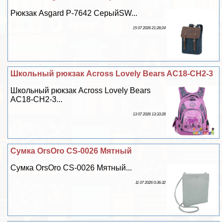
Рюкзак Asgard Р-7642 СерыйSW...
15 07 2026 21:28:24
Школьный рюкзак Across Lovely Bears AC18-CH2-3
Школьный рюкзак Across Lovely Bears
AC18-CH2-3...
13 07 2026 13:33:28
Сумка OrsOro CS-0026 Мятный
Сумка OrsOro CS-0026 Мятный...
11 07 2026 0:36:32