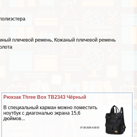
 полиэстера
мный плечевой ремень, Кожаный плечевой ремень
олота
Рюкзак Three Box TB2343 Чёрный
В специальный карман можно поместить
ноутбук с диагональю экрана 15,6
дюймов...
07 08 2026 6:58:55