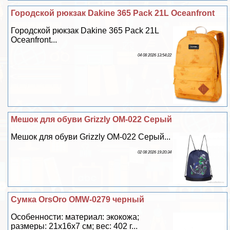
Городской рюкзак Dakine 365 Pack 21L Oceanfront
Городской рюкзак Dakine 365 Pack 21L
Oceanfront...
04 08 2026 13:54:22
Мешок для обуви Grizzly OM-022 Серый
Мешок для обуви Grizzly OM-022 Серый...
02 08 2026 19:20:34
Сумка OrsOro OMW-0279 черный
Особенности: материал: экокожа;
размеры: 21х16х7 см; вес: 402 г...