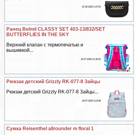
01 08 2026 1:47:52
Ранец Belmil CLASSY SET 403-13/832/SET
BUTTERFLIES IN THE SKY
Верхний клапан с термопечатью и
вышивкой...
30 07 2026 21:36:52
Рюкзак детский Grizzly RK-077-8 Зайцы
Рюкзак детский Grizzly RK-077-8 Зайцы...
28 07 2026 5:19:48
Сумка Reisenthel allrounder m floral 1