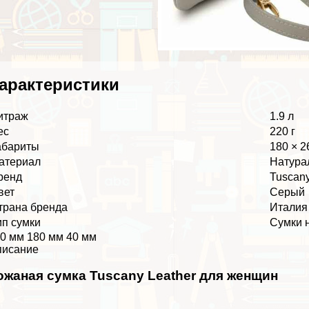
аpaктеристики
итраж
1.9 л
ес
220 г
абариты
180 × 2
атериал
Натура
ренд
Tuscany
вет
Серый
трана бренда
Италия
ип сумки
Сумки 
0 мм 180 мм 40 мм
писание
ожаная сумка Tuscany Leather для женщин