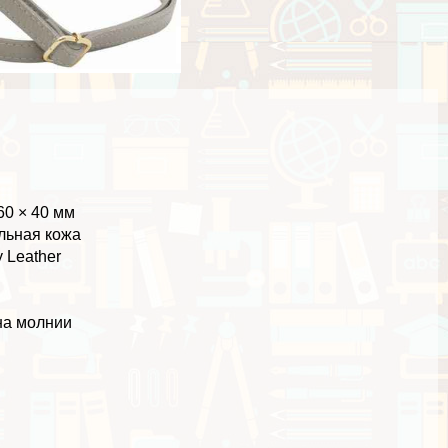
60 × 40 мм
льная кожа
 Leather
на молнии