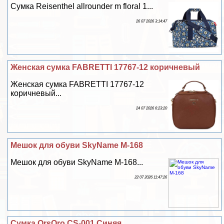
Сумка Reisenthel allrounder m floral 1...
26 07 2026 3:14:47
Женская сумка FABRETTI 17767-12 коричневый
Женская сумка FABRETTI 17767-12
коричневый...
24 07 2026 6:23:20
Мешок для обуви SkyName M-168
Мешок для обуви SkyName M-168...
22 07 2026 11:47:26
Сумка OrsOro CS-001 Синяя