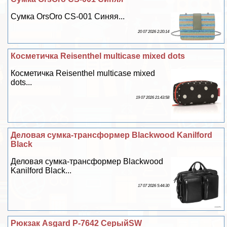
Сумка OrsOro CS-001 Синяя...
20 07 2026 2:20:14
Косметичка Reisenthel multicase mixed dots
Косметичка Reisenthel multicase mixed
dots...
19 07 2026 21:43:58
Деловая сумка-трaнcформер Blackwood Kanilford
Black
Деловая сумка-трaнcформер Blackwood
Kanilford Black...
17 07 2026 5:44:30
Рюкзак Asgard Р-7642 СерыйSW