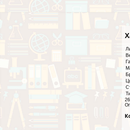
Х
Л
В
Г
М
Б
Ц
С
Т
26
О
К