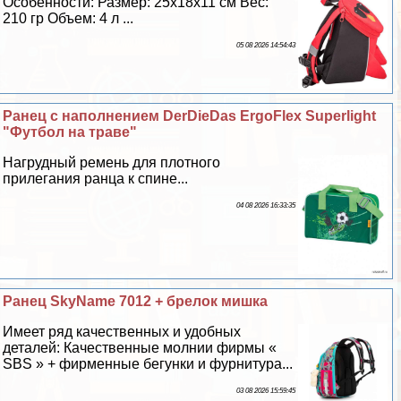
Особенности: Размер: 25х18х11 см Вес:
210 гр Объем: 4 л ...
05 08 2026 14:54:43
Ранец с наполнением DerDieDas ErgoFlex Superlight
"Футбол на траве"
Нагрудный ремень для плотного
прилегания ранца к спине...
04 08 2026 16:33:35
Ранец SkyName 7012 + брелок мишка
Имеет ряд качественных и удобных
деталей: Качественные молнии фирмы «
SBS » + фирменные бегунки и фурнитура...
03 08 2026 15:59:45