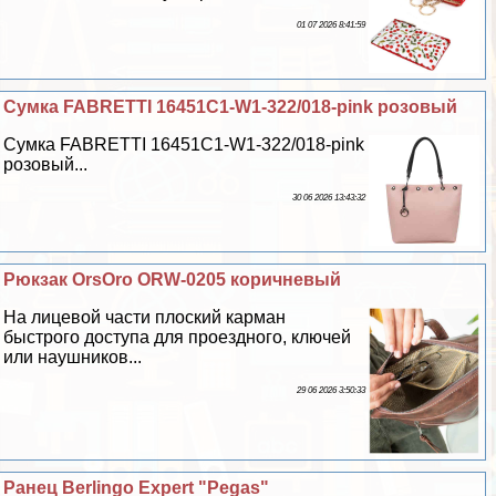
01 07 2026 8:41:59
Сумка FABRETTI 16451C1-W1-322/018-pink розовый
Сумка FABRETTI 16451C1-W1-322/018-pink
розовый...
30 06 2026 13:43:32
Рюкзак OrsOro ORW-0205 коричневый
На лицевой части плоский карман
быстрого доступа для проездного, ключей
или наушников...
29 06 2026 3:50:33
Ранец Berlingo Expert "Pegas"