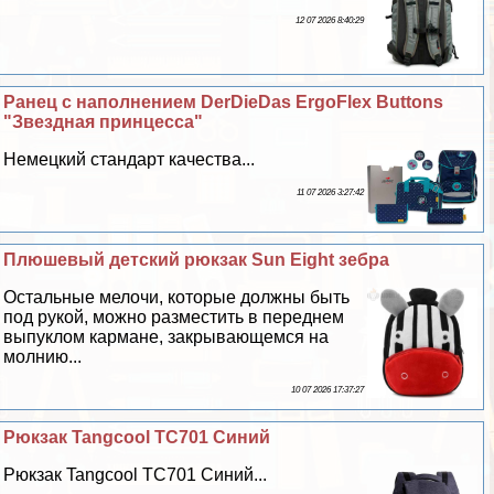
12 07 2026 8:40:29
Ранец с наполнением DerDieDas ErgoFlex Buttons
"Звездная принцесса"
Немецкий стандарт качества...
11 07 2026 3:27:42
Плюшевый детский рюкзак Sun Eight зебра
Остальные мелочи, которые должны быть
под рукой, можно разместить в переднем
выпуклом кармане, закрывающемся на
молнию...
10 07 2026 17:37:27
Рюкзак Tangcool TC701 Синий
Рюкзак Tangcool TC701 Синий...