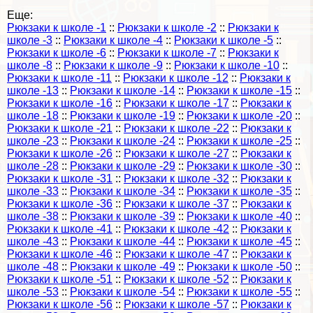
Еще:
Рюкзаки к школе -1
::
Рюкзаки к школе -2
::
Рюкзаки к
школе -3
::
Рюкзаки к школе -4
::
Рюкзаки к школе -5
::
Рюкзаки к школе -6
::
Рюкзаки к школе -7
::
Рюкзаки к
школе -8
::
Рюкзаки к школе -9
::
Рюкзаки к школе -10
::
Рюкзаки к школе -11
::
Рюкзаки к школе -12
::
Рюкзаки к
школе -13
::
Рюкзаки к школе -14
::
Рюкзаки к школе -15
::
Рюкзаки к школе -16
::
Рюкзаки к школе -17
::
Рюкзаки к
школе -18
::
Рюкзаки к школе -19
::
Рюкзаки к школе -20
::
Рюкзаки к школе -21
::
Рюкзаки к школе -22
::
Рюкзаки к
школе -23
::
Рюкзаки к школе -24
::
Рюкзаки к школе -25
::
Рюкзаки к школе -26
::
Рюкзаки к школе -27
::
Рюкзаки к
школе -28
::
Рюкзаки к школе -29
::
Рюкзаки к школе -30
::
Рюкзаки к школе -31
::
Рюкзаки к школе -32
::
Рюкзаки к
школе -33
::
Рюкзаки к школе -34
::
Рюкзаки к школе -35
::
Рюкзаки к школе -36
::
Рюкзаки к школе -37
::
Рюкзаки к
школе -38
::
Рюкзаки к школе -39
::
Рюкзаки к школе -40
::
Рюкзаки к школе -41
::
Рюкзаки к школе -42
::
Рюкзаки к
школе -43
::
Рюкзаки к школе -44
::
Рюкзаки к школе -45
::
Рюкзаки к школе -46
::
Рюкзаки к школе -47
::
Рюкзаки к
школе -48
::
Рюкзаки к школе -49
::
Рюкзаки к школе -50
::
Рюкзаки к школе -51
::
Рюкзаки к школе -52
::
Рюкзаки к
школе -53
::
Рюкзаки к школе -54
::
Рюкзаки к школе -55
::
Рюкзаки к школе -56
::
Рюкзаки к школе -57
::
Рюкзаки к