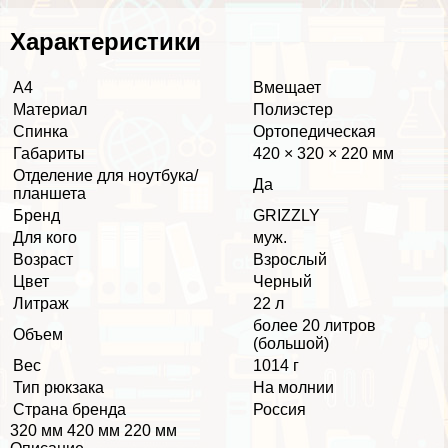
Хаpaктеристики
А4
Вмещает
Материал
Полиэстер
Спинка
Ортопедическая
Габариты
420 × 320 × 220 мм
Отделение для ноутбука/
Да
планшета
Бренд
GRIZZLY
Для кого
муж.
Возраст
Взрослый
Цвет
Черный
Литраж
22 л
более 20 литров
Объем
(большой)
Вес
1014 г
Тип рюкзака
На молнии
Страна бренда
Россия
320 мм 420 мм 220 мм