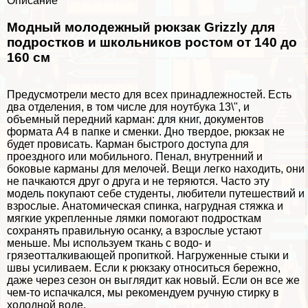
Описание
Модный молодежный рюкзак Grizzly для
подростков и школьников ростом от 140 до
160 см
Предусмотрели место для всех принадлежностей. Есть
два отделения, в том числе для ноутбука 13\", и
объемный передний карман: для книг, документов
формата А4 в папке и сменки. Дно твердое, рюкзак не
будет провисать. Карман быстрого доступа для
проездного или мобильного. Пенал, внутренний и
боковые карманы для мелочей. Вещи легко находить, они
не пачкаются друг о друга и не теряются. Часто эту
модель покупают себе студенты, любители путешествий и
взрослые. Анатомическая спинка, нагрудная стяжка и
мягкие укрепленные лямки помогают подросткам
сохранять правильную осанку, а взрослые устают
меньше. Мы используем ткань с водо- и
грязеотталкивающей пропиткой. Нагруженные стыки и
швы усиливаем. Если к рюкзаку относиться бережно,
даже через сезон он выглядит как новый. Если он все же
чем-то испачкался, мы рекомендуем ручную стирку в
холодной воде.