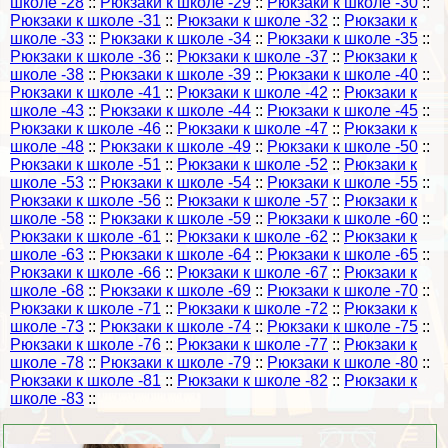
школе -28
::
Рюкзаки к школе -29
::
Рюкзаки к школе -30
::
Рюкзаки к школе -31
::
Рюкзаки к школе -32
::
Рюкзаки к
школе -33
::
Рюкзаки к школе -34
::
Рюкзаки к школе -35
::
Рюкзаки к школе -36
::
Рюкзаки к школе -37
::
Рюкзаки к
школе -38
::
Рюкзаки к школе -39
::
Рюкзаки к школе -40
::
Рюкзаки к школе -41
::
Рюкзаки к школе -42
::
Рюкзаки к
школе -43
::
Рюкзаки к школе -44
::
Рюкзаки к школе -45
::
Рюкзаки к школе -46
::
Рюкзаки к школе -47
::
Рюкзаки к
школе -48
::
Рюкзаки к школе -49
::
Рюкзаки к школе -50
::
Рюкзаки к школе -51
::
Рюкзаки к школе -52
::
Рюкзаки к
школе -53
::
Рюкзаки к школе -54
::
Рюкзаки к школе -55
::
Рюкзаки к школе -56
::
Рюкзаки к школе -57
::
Рюкзаки к
школе -58
::
Рюкзаки к школе -59
::
Рюкзаки к школе -60
::
Рюкзаки к школе -61
::
Рюкзаки к школе -62
::
Рюкзаки к
школе -63
::
Рюкзаки к школе -64
::
Рюкзаки к школе -65
::
Рюкзаки к школе -66
::
Рюкзаки к школе -67
::
Рюкзаки к
школе -68
::
Рюкзаки к школе -69
::
Рюкзаки к школе -70
::
Рюкзаки к школе -71
::
Рюкзаки к школе -72
::
Рюкзаки к
школе -73
::
Рюкзаки к школе -74
::
Рюкзаки к школе -75
::
Рюкзаки к школе -76
::
Рюкзаки к школе -77
::
Рюкзаки к
школе -78
::
Рюкзаки к школе -79
::
Рюкзаки к школе -80
::
Рюкзаки к школе -81
::
Рюкзаки к школе -82
::
Рюкзаки к
школе -83
::