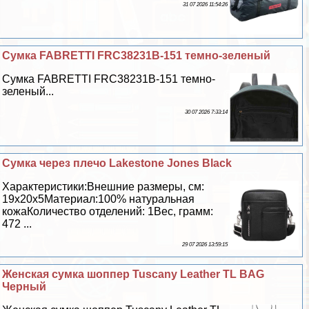
31 07 2026 11:54:26
Сумка FABRETTI FRC38231B-151 темно-зеленый
Сумка FABRETTI FRC38231B-151 темно-
зеленый...
30 07 2026 7:33:14
Сумка через плечо Lakestone Jones Black
Хаpaктеристики:Внешние размеры, см:
19х20х5Материал:100% натуральная
кожаКоличество отделений: 1Вес, грамм:
472 ...
29 07 2026 13:59:15
Женская сумка шоппер Tuscany Leather TL BAG
Черный