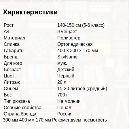
Хаpaктеристики
Рост
140-150 см (5-6 класс)
А4
Вмещает
Материал
Полиэстер
Спинка
Ортопедическая
Габариты
400 × 300 × 170 мм
Бренд
SkyName
Для кого
муж.
Возраст
Детский
Цвет
Черный
Литраж
20 л
Объем
15-20 литров (средний)
Вес
700 г
Тип рюкзака
На молнии
Особые свойства
Пенал
Страна бренда
Россия
300 мм 400 мм 170 мм Рекомендуем посмотреть