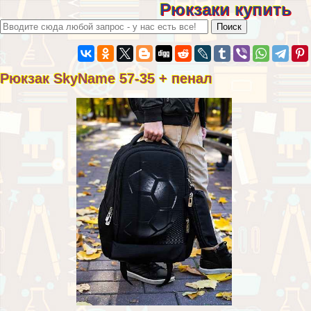
Рюкзаки купить
Рюкзак SkyName 57-35 + пенал