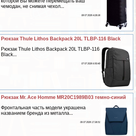
которой Вы можете перемещать ваш
чемодан, не снимая чехол...
08 07 2026 4:28:36
Рюкзак Thule Lithos Backpack 20L TLBP-116 Black
Рюкзак Thule Lithos Backpack 20L TLBP-116
Black...
07 07 2026 6:50:40
Рюкзак Mr. Ace Homme MR20C1989B03 темно-синий
Фронтальная часть модели украшена
названием бренда из металла...
06 07 2026 17:36:51