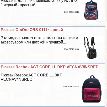
Рюкзак школьный с мешком Grizzly RA-972-
1 черный - красный...
27 06 2026 4:33:12
Рюкзак OrsOro ORS-0111 черный
Эта модель может стать стильным женским
аксессуаром или детской игрушкой...
26 06 2026 0:28:44
Рюкзак Reebok ACT CORE LL BKP VECNAV/INSRED
Рюкзак Reebok ACT CORE LL BKP
VECNAV/INSRED...
25 06 2026 13:53:46