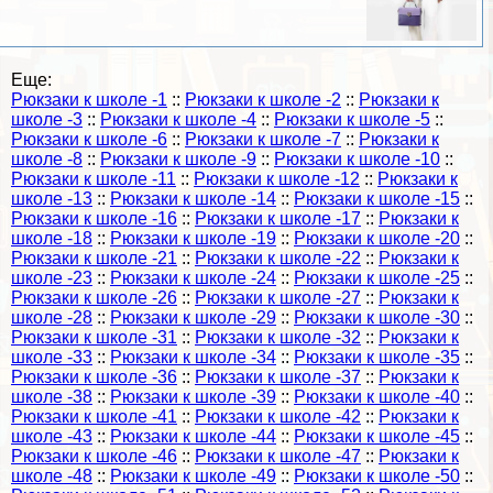
Еще:
Рюкзаки к школе -1
::
Рюкзаки к школе -2
::
Рюкзаки к
школе -3
::
Рюкзаки к школе -4
::
Рюкзаки к школе -5
::
Рюкзаки к школе -6
::
Рюкзаки к школе -7
::
Рюкзаки к
школе -8
::
Рюкзаки к школе -9
::
Рюкзаки к школе -10
::
Рюкзаки к школе -11
::
Рюкзаки к школе -12
::
Рюкзаки к
школе -13
::
Рюкзаки к школе -14
::
Рюкзаки к школе -15
::
Рюкзаки к школе -16
::
Рюкзаки к школе -17
::
Рюкзаки к
школе -18
::
Рюкзаки к школе -19
::
Рюкзаки к школе -20
::
Рюкзаки к школе -21
::
Рюкзаки к школе -22
::
Рюкзаки к
школе -23
::
Рюкзаки к школе -24
::
Рюкзаки к школе -25
::
Рюкзаки к школе -26
::
Рюкзаки к школе -27
::
Рюкзаки к
школе -28
::
Рюкзаки к школе -29
::
Рюкзаки к школе -30
::
Рюкзаки к школе -31
::
Рюкзаки к школе -32
::
Рюкзаки к
школе -33
::
Рюкзаки к школе -34
::
Рюкзаки к школе -35
::
Рюкзаки к школе -36
::
Рюкзаки к школе -37
::
Рюкзаки к
школе -38
::
Рюкзаки к школе -39
::
Рюкзаки к школе -40
::
Рюкзаки к школе -41
::
Рюкзаки к школе -42
::
Рюкзаки к
школе -43
::
Рюкзаки к школе -44
::
Рюкзаки к школе -45
::
Рюкзаки к школе -46
::
Рюкзаки к школе -47
::
Рюкзаки к
школе -48
::
Рюкзаки к школе -49
::
Рюкзаки к школе -50
::