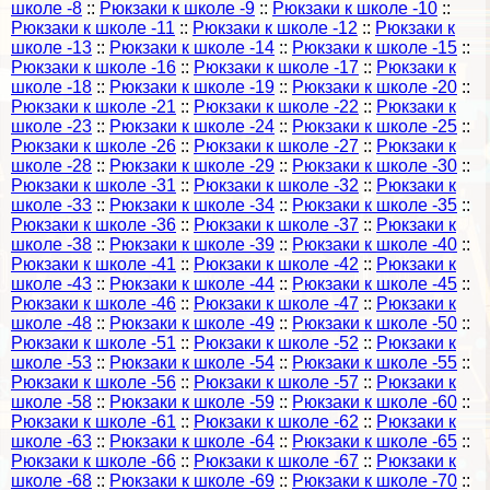
школе -8
::
Рюкзаки к школе -9
::
Рюкзаки к школе -10
::
Рюкзаки к школе -11
::
Рюкзаки к школе -12
::
Рюкзаки к
школе -13
::
Рюкзаки к школе -14
::
Рюкзаки к школе -15
::
Рюкзаки к школе -16
::
Рюкзаки к школе -17
::
Рюкзаки к
школе -18
::
Рюкзаки к школе -19
::
Рюкзаки к школе -20
::
Рюкзаки к школе -21
::
Рюкзаки к школе -22
::
Рюкзаки к
школе -23
::
Рюкзаки к школе -24
::
Рюкзаки к школе -25
::
Рюкзаки к школе -26
::
Рюкзаки к школе -27
::
Рюкзаки к
школе -28
::
Рюкзаки к школе -29
::
Рюкзаки к школе -30
::
Рюкзаки к школе -31
::
Рюкзаки к школе -32
::
Рюкзаки к
школе -33
::
Рюкзаки к школе -34
::
Рюкзаки к школе -35
::
Рюкзаки к школе -36
::
Рюкзаки к школе -37
::
Рюкзаки к
школе -38
::
Рюкзаки к школе -39
::
Рюкзаки к школе -40
::
Рюкзаки к школе -41
::
Рюкзаки к школе -42
::
Рюкзаки к
школе -43
::
Рюкзаки к школе -44
::
Рюкзаки к школе -45
::
Рюкзаки к школе -46
::
Рюкзаки к школе -47
::
Рюкзаки к
школе -48
::
Рюкзаки к школе -49
::
Рюкзаки к школе -50
::
Рюкзаки к школе -51
::
Рюкзаки к школе -52
::
Рюкзаки к
школе -53
::
Рюкзаки к школе -54
::
Рюкзаки к школе -55
::
Рюкзаки к школе -56
::
Рюкзаки к школе -57
::
Рюкзаки к
школе -58
::
Рюкзаки к школе -59
::
Рюкзаки к школе -60
::
Рюкзаки к школе -61
::
Рюкзаки к школе -62
::
Рюкзаки к
школе -63
::
Рюкзаки к школе -64
::
Рюкзаки к школе -65
::
Рюкзаки к школе -66
::
Рюкзаки к школе -67
::
Рюкзаки к
школе -68
::
Рюкзаки к школе -69
::
Рюкзаки к школе -70
::