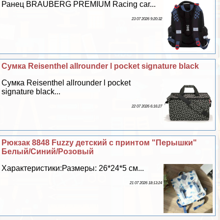
Ранец BRAUBERG PREMIUM Racing car...
23 07 2026 9:20:32
Сумка Reisenthel allrounder l pocket signature black
Сумка Reisenthel allrounder l pocket
signature black...
22 07 2026 6:16:27
Рюкзак 8848 Fuzzy детский с принтом "Перышки"
Белый/Синий/Розовый
Хаpaктеристики:Размеры: 26*24*5 см...
21 07 2026 18:13:24