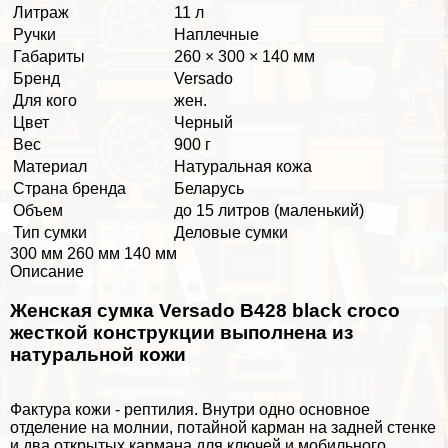
Литраж
11 л
Ручки
Наплечные
Габариты
260 × 300 × 140 мм
Бренд
Versado
Для кого
жен.
Цвет
Черный
Вес
900 г
Материал
Натуральная кожа
Страна бренда
Беларусь
Объем
до 15 литров (маленький)
Тип сумки
Деловые сумки
300 мм 260 мм 140 мм
Описание
Женская сумка Versado B428 black croco
жесткой конструкции выполнена из
натуральной кожи
Фактура кожи - рептилия. Внутри одно основное
отделение на молнии, потайной карман на задней стенке
и два открытых кармана для ключей и мобильного