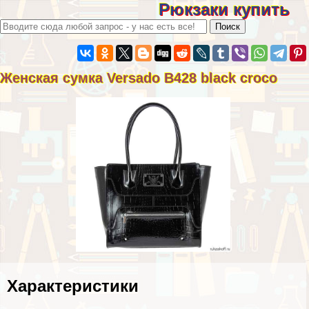
Рюкзаки купить
Женская сумка Versado B428 black croco
Хаpaктеристики