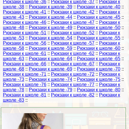
Рюкзаки к школе -36
::
Рюкзаки к школе -37
::
Рюкзаки к
школе -38
::
Рюкзаки к школе -39
::
Рюкзаки к школе -40
::
Рюкзаки к школе -41
::
Рюкзаки к школе -42
::
Рюкзаки к
школе -43
::
Рюкзаки к школе -44
::
Рюкзаки к школе -45
::
Рюкзаки к школе -46
::
Рюкзаки к школе -47
::
Рюкзаки к
школе -48
::
Рюкзаки к школе -49
::
Рюкзаки к школе -50
::
Рюкзаки к школе -51
::
Рюкзаки к школе -52
::
Рюкзаки к
школе -53
::
Рюкзаки к школе -54
::
Рюкзаки к школе -55
::
Рюкзаки к школе -56
::
Рюкзаки к школе -57
::
Рюкзаки к
школе -58
::
Рюкзаки к школе -59
::
Рюкзаки к школе -60
::
Рюкзаки к школе -61
::
Рюкзаки к школе -62
::
Рюкзаки к
школе -63
::
Рюкзаки к школе -64
::
Рюкзаки к школе -65
::
Рюкзаки к школе -66
::
Рюкзаки к школе -67
::
Рюкзаки к
школе -68
::
Рюкзаки к школе -69
::
Рюкзаки к школе -70
::
Рюкзаки к школе -71
::
Рюкзаки к школе -72
::
Рюкзаки к
школе -73
::
Рюкзаки к школе -74
::
Рюкзаки к школе -75
::
Рюкзаки к школе -76
::
Рюкзаки к школе -77
::
Рюкзаки к
школе -78
::
Рюкзаки к школе -79
::
Рюкзаки к школе -80
::
Рюкзаки к школе -81
::
Рюкзаки к школе -82
::
Рюкзаки к
школе -83
::