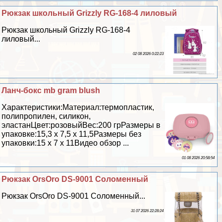
Рюкзак школьный Grizzly RG-168-4 лиловый
Рюкзак школьный Grizzly RG-168-4
лиловый...
02 08 2026 0:22:23
Ланч-бокс mb gram blush
Хаpaктеристики:Материал:термопластик,
полипропилен, силикон,
эластанЦвет:розовыйВес:200 грРазмеры в
упаковке:15,3 х 7,5 х 11,5Размеры без
упаковки:15 х 7 х 11Видео обзор ...
01 08 2026 20:58:54
Рюкзак OrsOro DS-9001 Соломенный
Рюкзак OrsOro DS-9001 Соломенный...
31 07 2026 22:28:24