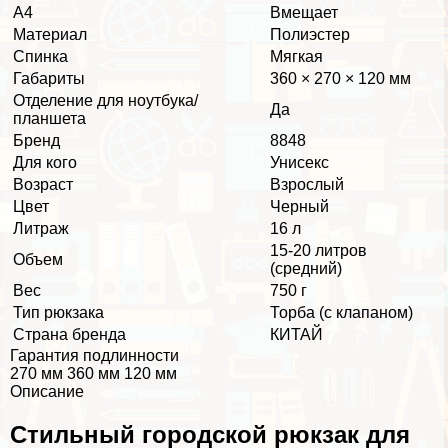
А4
Вмещает
Материал
Полиэстер
Спинка
Мягкая
Габариты
360 × 270 × 120 мм
Отделение для ноутбука/
Да
планшета
Бренд
8848
Для кого
Униceкc
Возраст
Взрослый
Цвет
Черный
Литраж
16 л
15-20 литров
Объем
(средний)
Вес
750 г
Тип рюкзака
Торба (с клапаном)
Страна бренда
КИТАЙ
Гарантия подлинности
270 мм 360 мм 120 мм
Описание
Cтильный городской рюкзак для