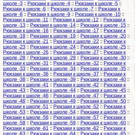
школе -3
::
Рюкзаки к школе -4
::
Рюкзаки к школе -5
::
Рюкзаки к школе -6
::
Рюкзаки к школе -7
::
Рюкзаки к
школе -8
::
Рюкзаки к школе -9
::
Рюкзаки к школе -10
::
Рюкзаки к школе -11
::
Рюкзаки к школе -12
::
Рюкзаки к
школе -13
::
Рюкзаки к школе -14
::
Рюкзаки к школе -15
::
Рюкзаки к школе -16
::
Рюкзаки к школе -17
::
Рюкзаки к
школе -18
::
Рюкзаки к школе -19
::
Рюкзаки к школе -20
::
Рюкзаки к школе -21
::
Рюкзаки к школе -22
::
Рюкзаки к
школе -23
::
Рюкзаки к школе -24
::
Рюкзаки к школе -25
::
Рюкзаки к школе -26
::
Рюкзаки к школе -27
::
Рюкзаки к
школе -28
::
Рюкзаки к школе -29
::
Рюкзаки к школе -30
::
Рюкзаки к школе -31
::
Рюкзаки к школе -32
::
Рюкзаки к
школе -33
::
Рюкзаки к школе -34
::
Рюкзаки к школе -35
::
Рюкзаки к школе -36
::
Рюкзаки к школе -37
::
Рюкзаки к
школе -38
::
Рюкзаки к школе -39
::
Рюкзаки к школе -40
::
Рюкзаки к школе -41
::
Рюкзаки к школе -42
::
Рюкзаки к
школе -43
::
Рюкзаки к школе -44
::
Рюкзаки к школе -45
::
Рюкзаки к школе -46
::
Рюкзаки к школе -47
::
Рюкзаки к
школе -48
::
Рюкзаки к школе -49
::
Рюкзаки к школе -50
::
Рюкзаки к школе -51
::
Рюкзаки к школе -52
::
Рюкзаки к
школе -53
::
Рюкзаки к школе -54
::
Рюкзаки к школе -55
::
Рюкзаки к школе -56
::
Рюкзаки к школе -57
::
Рюкзаки к
школе -58
::
Рюкзаки к школе -59
::
Рюкзаки к школе -60
::
Рюкзаки к школе -61
::
Рюкзаки к школе -62
::
Рюкзаки к
школе -63
::
Рюкзаки к школе -64
::
Рюкзаки к школе -65
::