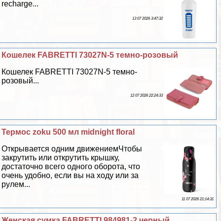
recharge...
13 07 2026 3:47:32
Кошелек FABRETTI 73027N-5 темно-розовый
Кошелек FABRETTI 73027N-5 темно-
розовый...
12 07 2026 22:24:33
Термос zoku 500 мл midnight floral
Открывается одним движениемЧтобы
закрутить или открутить крышку,
достаточно всего одного оборота, что
очень удобно, если вы на ходу или за
рулем...
11 07 2026 21:14:31
Женская сумка FABRETTI 984981-2 черный