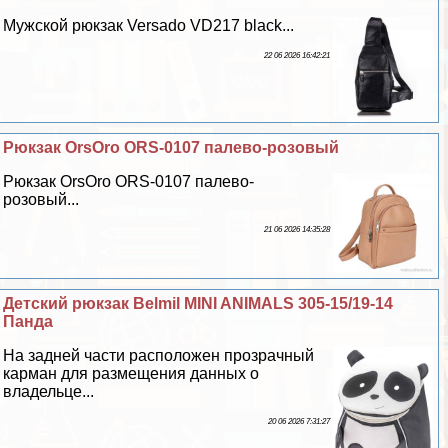
Мужской рюкзак Versado VD217 black...
22 06 2026 16:42:21
Рюкзак OrsOro ORS-0107 палево-розовый
Рюкзак OrsOro ORS-0107 палево-
розовый...
21 06 2026 14:35:28
Детский рюкзак Belmil MINI ANIMALS 305-15/19-14
Панда
На задней части расположен прозрачный
карман для размещения данных о
владельце...
20 06 2026 7:31:27