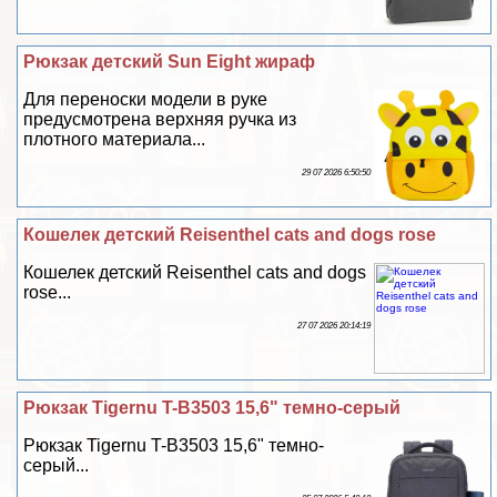
Рюкзак детский Sun Eight жираф
Для переноски модели в руке
предусмотрена верхняя ручка из
плотного материала...
29 07 2026 6:50:50
Кошелек детский Reisenthel cats and dogs rose
Кошелек детский Reisenthel cats and dogs
rose...
27 07 2026 20:14:19
Рюкзак Tigernu T-B3503 15,6" темно-серый
Рюкзак Tigernu T-B3503 15,6" темно-
серый...