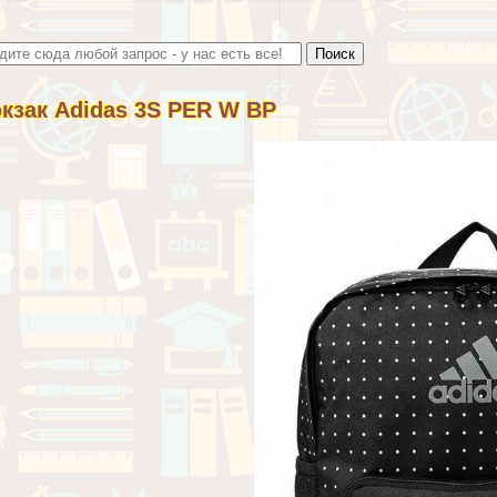
кзак Adidas 3S PER W BP