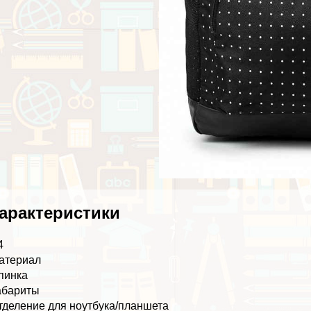
аpaктеристики
4
атериал
пинка
абариты
тделение для ноутбука/планшета