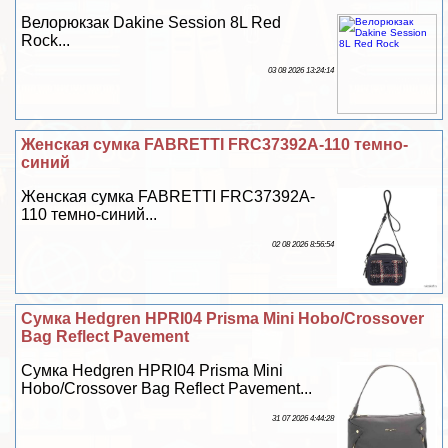
Велорюкзак Dakine Session 8L Red
Rock...
03 08 2026 13:24:14
Женская сумка FABRETTI FRC37392A-110 темно-
синий
Женская сумка FABRETTI FRC37392A-
110 темно-синий...
02 08 2026 8:56:54
Сумка Hedgren HPRI04 Prisma Mini Hobo/Crossover
Bag Reflect Pavement
Сумка Hedgren HPRI04 Prisma Mini
Hobo/Crossover Bag Reflect Pavement...
31 07 2026 4:44:28