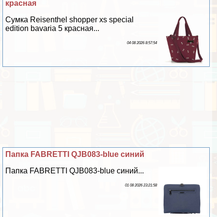
красная
Сумка Reisenthel shopper xs special
edition bavaria 5 красная...
04 08 2026 8:57:54
Папка FABRETTI QJB083-blue синий
Папка FABRETTI QJB083-blue синий...
01 08 2026 23:21:58