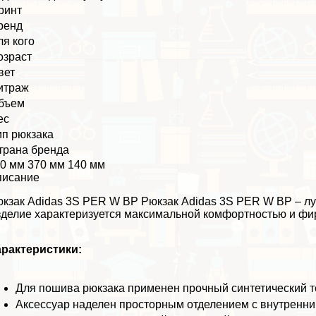
ринт
ренд
ля кого
озраст
вет
итраж
бъем
ес
ип рюкзака
трана бренда
0 мм 370 мм 140 мм
писание
кзак Adidas 3S PER W BP Рюкзак Adidas 3S PER W BP – лу
делие хаpaктеризуется максимальной комфортностью и фи
paктеристики:
Для пошива рюкзака применен прочный синтетический те
Аксессуар наделен просторным отделением с внутренним