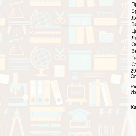
П
Б
Д
В
Ц
Л
О
В
Т
С
29
О
Рю
Из
Ха