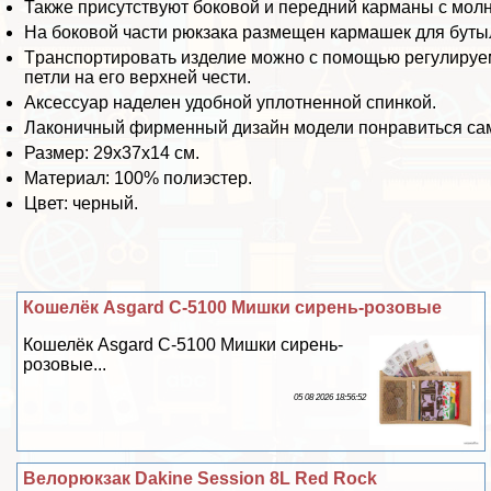
Также присутствуют боковой и передний карманы с мол
На боковой части рюкзака размещен кармашек для бутыл
Tрaнcпортировать изделие можно с помощью регулируе
петли на его верхней чести.
Аксессуар наделен удобной уплотненной спинкой.
Лаконичный фирменный дизайн модели понравиться сам
Размер: 29х37х14 см.
Материал: 100% полиэстер.
Цвет: черный.
Кошелёк Asgard С-5100 Мишки сирень-розовые
Кошелёк Asgard С-5100 Мишки сирень-
розовые...
05 08 2026 18:56:52
Велорюкзак Dakine Session 8L Red Rock