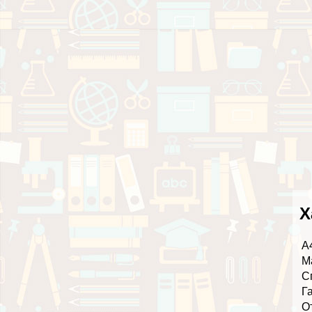
Х
А
М
С
Г
О