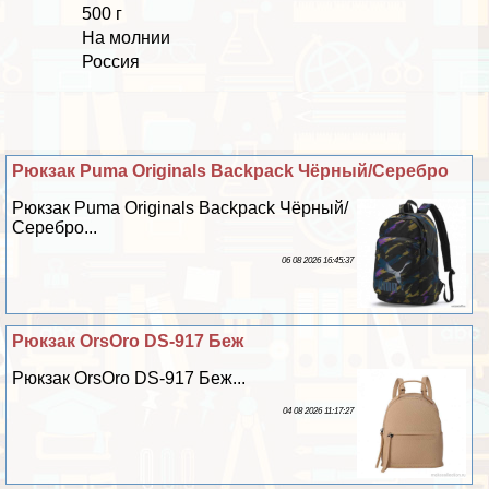
500 г
На молнии
Россия
Рюкзак Puma Originals Backpack Чёрный/Серебро
Рюкзак Puma Originals Backpack Чёрный/
Серебро...
06 08 2026 16:45:37
Рюкзак OrsOro DS-917 Беж
Рюкзак OrsOro DS-917 Беж...
04 08 2026 11:17:27