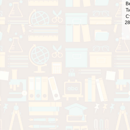
В
Т
С
28