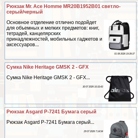
Рюкзак Mr. Ace Homme MR20B1952B01 светло-
серый/черный
Основное отделение отлично подойдет
для объемных и мелких предметов: книг,
тетрадей, канцелярских
принадлежностей, мобильных гаджетов и
аксессуаров...
01 08 2026 19:39:37
Сумка Nike Heritage GMSK 2 - GFX
Сумка Nike Heritage GMSK 2 - GFX...
30 07 2026 10:33:43
Рюкзак Asgard Р-7241 Бумага серый
Рюкзак Asgard Р-7241 Бумага серый...
29 07 2026 7:14:54