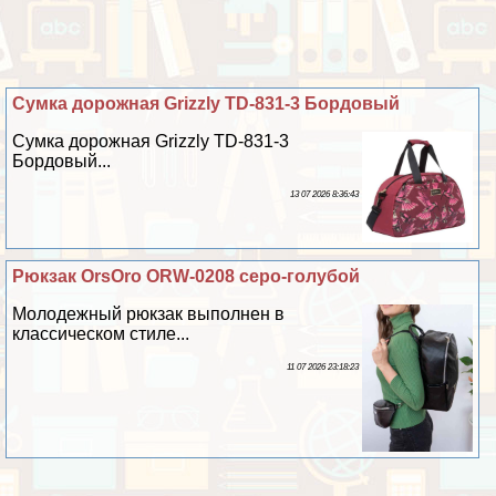
Сумка дорожная Grizzly TD-831-3 Бордовый
Сумка дорожная Grizzly TD-831-3
Бордовый...
13 07 2026 8:36:43
Рюкзак OrsOro ORW-0208 серо-гoлyбой
Молодежный рюкзак выполнен в
классическом стиле...
11 07 2026 23:18:23