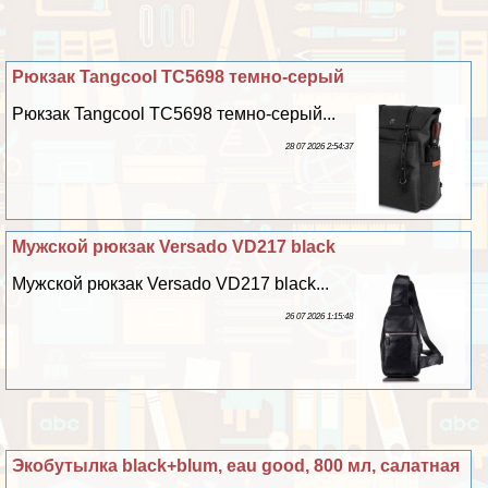
Рюкзак Tangcool TC5698 темно-серый
Рюкзак Tangcool TC5698 темно-серый...
28 07 2026 2:54:37
Мужской рюкзак Versado VD217 black
Мужской рюкзак Versado VD217 black...
26 07 2026 1:15:48
Экобутылка black+blum, eau good, 800 мл, салатная