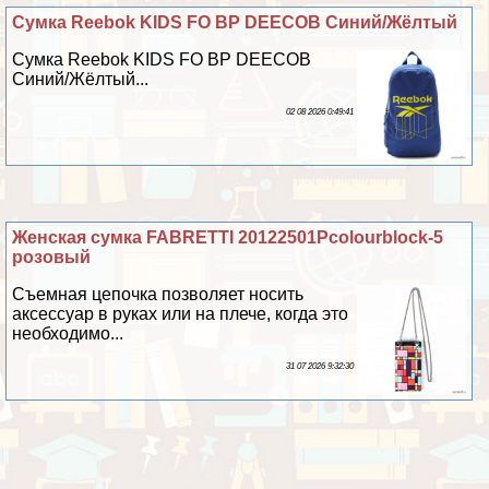
Сумка Reebok KIDS FO BP DEECOB Синий/Жёлтый
Сумка Reebok KIDS FO BP DEECOB
Синий/Жёлтый...
02 08 2026 0:49:41
Женская сумка FABRETTI 20122501Pcolourblock-5
розовый
Съемная цепочка позволяет носить
аксессуар в руках или на плече, когда это
необходимо...
31 07 2026 9:32:30