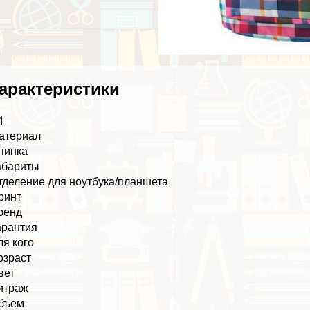
аpaктеристики
4
атериал
пинка
абариты
тделение для ноутбука/планшета
ринт
ренд
арантия
ля кого
озраст
вет
итраж
бъем