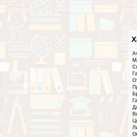
Х
А
М
С
Г
О
П
Б
Г
Д
В
Ц
Л
О