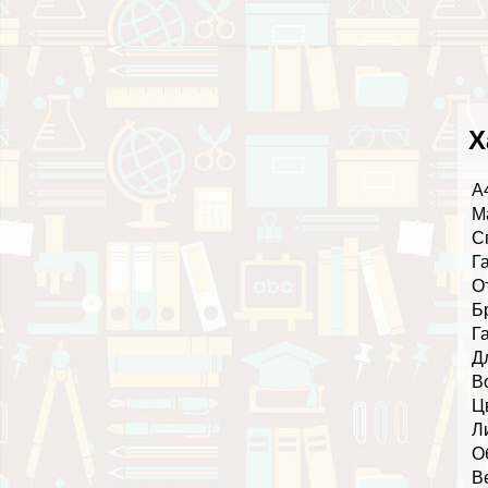
Х
А
М
С
Г
О
Б
Г
Д
В
Ц
Л
О
В