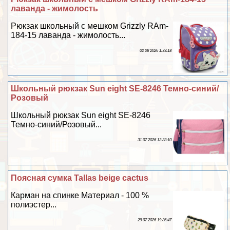
лаванда - жимолость
Рюкзак школьный с мешком Grizzly RAm-
184-15 лаванда - жимолость...
02 08 2026 1:33:18
Школьный рюкзак Sun eight SE-8246 Темно-синий/
Розовый
Школьный рюкзак Sun eight SE-8246
Темно-синий/Розовый...
31 07 2026 12:33:10
Поясная сумка Tallas beige cactus
Карман на спинке Материал - 100 %
полиэстер...
29 07 2026 19:36:47