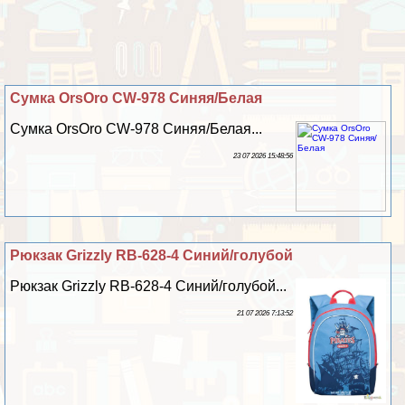
Сумка OrsOro CW-978 Синяя/Белая
Сумка OrsOro CW-978 Синяя/Белая...
23 07 2026 15:48:56
Рюкзак Grizzly RB-628-4 Синий/гoлyбой
Рюкзак Grizzly RB-628-4 Синий/гoлyбой...
21 07 2026 7:13:52