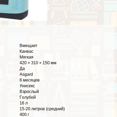
Вмещает
Канвас
Мягкая
420 × 310 × 150 мм
Да
Asgard
6 месяцев
Униceкc
Взрослый
Гoлyбой
16 л
15-20 литров (средний)
400 г