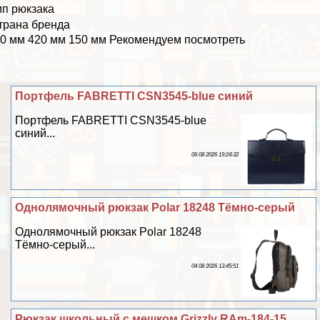
ип рюкзака
трана бренда
0 мм 420 мм 150 мм Рекомендуем посмотреть
Портфель FABRETTI CSN3545-blue синий
Портфель FABRETTI CSN3545-blue
синий...
06 08 2026 19:24:32
Однолямочный рюкзак Polar 18248 Тёмно-серый
Однолямочный рюкзак Polar 18248
Тёмно-серый...
04 08 2026 13:45:51
Рюкзак школьный с мешком Grizzly RAm-184-15