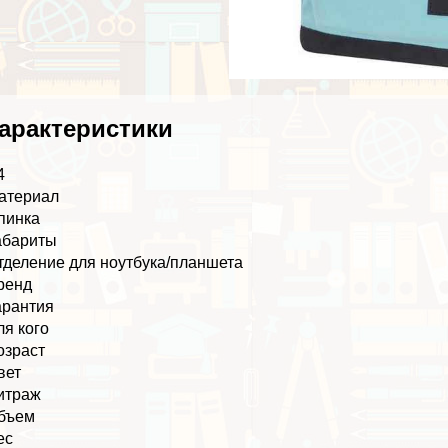
аpaктеристики
4
атериал
пинка
абариты
тделение для ноутбука/планшета
ренд
арантия
ля кого
озраст
вет
итраж
бъем
ес