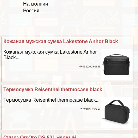
На молнии
Россия
Кожаная мужская сумка Lakestone Anhor Black
Кожаная мужская сумка Lakestone Anhor
Black...
07 08 2026 23:42:32
Термоcумка Reisenthel thermocase black
Термоcумка Reisenthel thermocase black...
05 08 2026 11:25:56
Сумка OrsOro DS-821 Черный