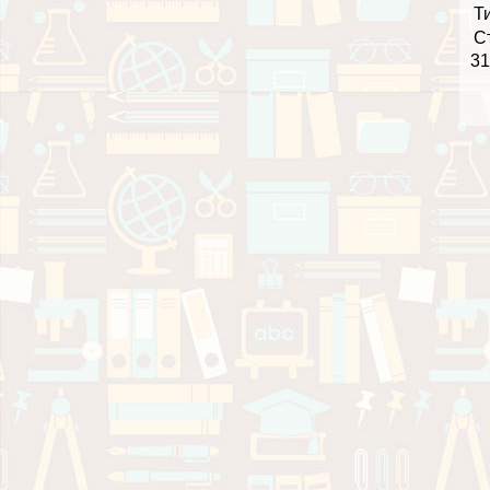
Т
С
31