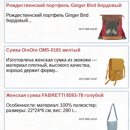
Рождественский портфель Ginger Bird бордовый
Рождественский портфель Ginger Bird
бордовый...
26 07 2026 4:32:20
Сумка OrsOro OMS-0181 желтый
Изготовлена женская сумка из экокожи —
материал плотный, высокого качества,
хорошо держит форму...
25 07 2026 7:23:47
Женская сумка FABRETTI 8593-78 гoлyбой
Особенности: материал: 100% полиэстер;
размеры: 22*24*6 см; вес: 280 г...
23 07 2026 1:23:12