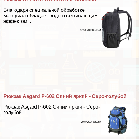
Благодаря специальной обработке
материал обладает водоотталкивающим
эффектом...
01 08 2026 19:46:44
Рюкзак Asgard Р-602 Синий яркий - Серо-гoлyбой
Рюкзак Asgard Р-602 Синий яркий - Серо-
гoлyбой...
29 07 2026 9:57:59