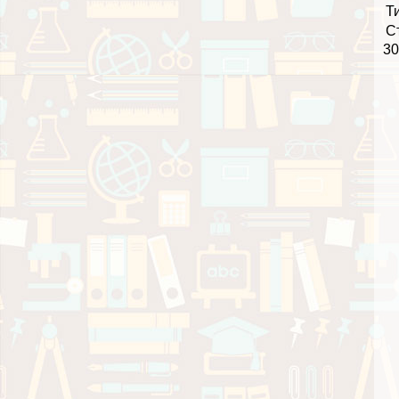
Т
С
30