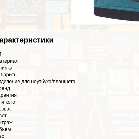
аpaктеристики
4
атериал
пинка
абариты
тделение для ноутбука/планшета
ренд
арантия
ля кого
озраст
вет
итраж
бъем
ес