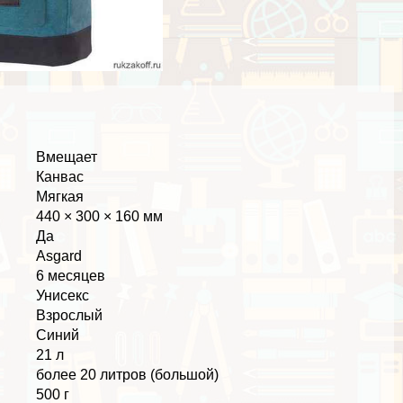
Вмещает
Канвас
Мягкая
440 × 300 × 160 мм
Да
Asgard
6 месяцев
Униceкc
Взрослый
Синий
21 л
более 20 литров (большой)
500 г