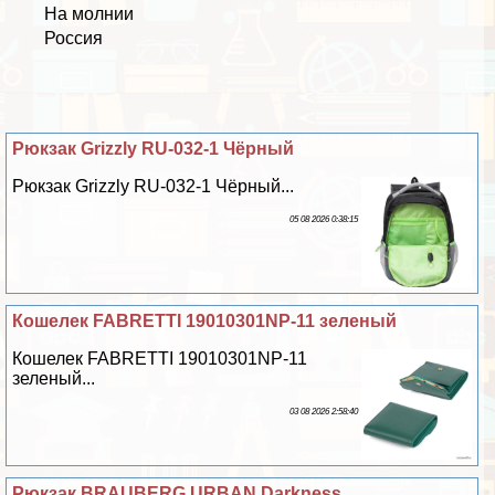
На молнии
Россия
Рюкзак Grizzly RU-032-1 Чёрный
Рюкзак Grizzly RU-032-1 Чёрный...
05 08 2026 0:38:15
Кошелек FABRETTI 19010301NP-11 зеленый
Кошелек FABRETTI 19010301NP-11
зеленый...
03 08 2026 2:58:40
Рюкзак BRAUBERG URBAN Darkness