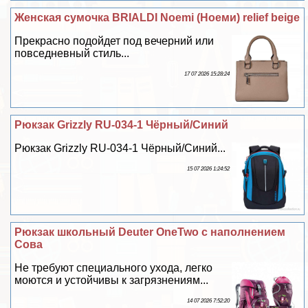
Женская сумочка BRIALDI Noemi (Ноеми) relief beige
Прекрасно подойдет под вечерний или
повседневный стиль...
17 07 2026 15:28:24
Рюкзак Grizzly RU-034-1 Чёрный/Синий
Рюкзак Grizzly RU-034-1 Чёрный/Синий...
15 07 2026 1:24:52
Рюкзак школьный Deuter OneTwo с наполнением
Сова
Не требуют специального ухода, легко
моются и устойчивы к загрязнениям...
14 07 2026 7:52:20