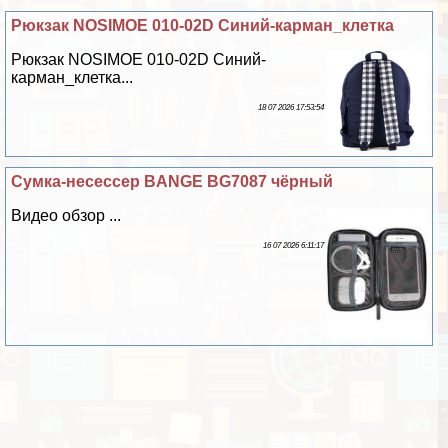
Рюкзак NOSIMOE 010-02D Синий-карман_клетка
Рюкзак NOSIMOE 010-02D Синий-
карман_клетка...
18 07 2026 17:53:54
Сумка-несеcсер BANGE BG7087 чёрный
Видео обзор ...
16 07 2026 6:11:17