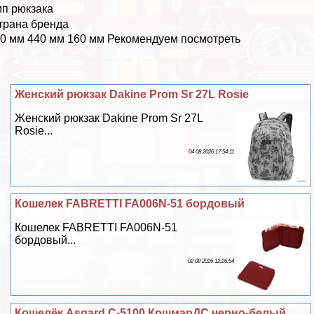
ип рюкзака
трана бренда
0 мм 440 мм 160 мм Рекомендуем посмотреть
Женский рюкзак Dakine Prom Sr 27L Rosie
Женский рюкзак Dakine Prom Sr 27L
Rosie...
04 08 2026 17:54:11
Кошелек FABRETTI FA006N-51 бордовый
Кошелек FABRETTI FA006N-51
бордовый...
02 08 2026 12:26:54
Кошелёк Asgard С-5100 КошмарДС черно-белый