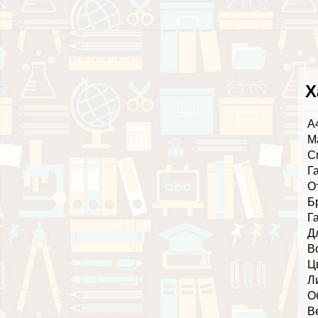
Х
А
М
С
Г
О
Б
Г
Д
В
Ц
Л
О
В