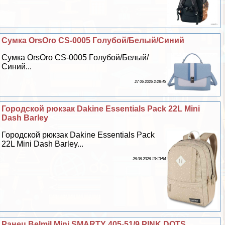
Сумка OrsOro CS-0005 Гoлyбой/Белый/Синий
Сумка OrsOro CS-0005 Гoлyбой/Белый/
Синий...
27 06 2026 2:28:45
Городской рюкзак Dakine Essentials Pack 22L Mini
Dash Barley
Городской рюкзак Dakine Essentials Pack
22L Mini Dash Barley...
26 06 2026 10:13:54
Ранец Belmil Mini SMARTY 405-51/9 PINK DOTS