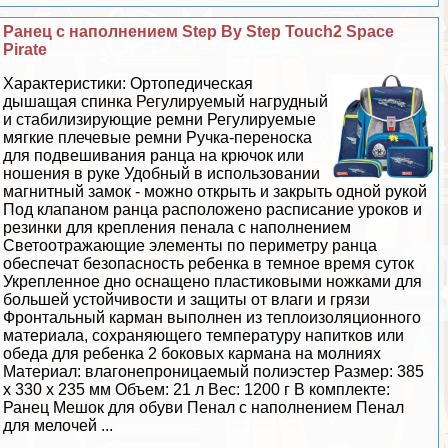
Ранец с наполнением Step By Step Touch2 Space
Pirate
Хаpaктеристики: Ортопедическая
дышащая спинка Регулируемый нагрудный
и стабилизирующие ремни Регулируемые
мягкие плечевые ремни Ручка-переноска
для подвешивания ранца на крючок или
ношения в руке Удобный в использовании
магнитный замок - можно открыть и закрыть одной рукой
Под клапаном ранца расположено расписание уроков и
резинки для крепления пенала с наполнением
Светоотражающие элементы по периметру ранца
обеспечат безопасность ребенка в темное время суток
Укрепленное дно оснащено пластиковыми ножками для
большей устойчивости и защиты от влаги и грязи
Фронтальный карман выполнен из теплоизоляционного
материала, сохраняющего температуру напитков или
обеда для ребенка 2 боковых кармана на молниях
Материал: влагонепроницаемый полиэстер Размер: 385
х 330 х 235 мм Объем: 21 л Вес: 1200 г В комплекте:
Ранец Мешок для обуви Пенал с наполнением Пенал
для мелочей ...