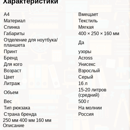
Хаpaктеристики
А4
Вмещает
Материал
Текстиль
Спинка
Мягкая
Габариты
400 × 250 × 160 мм
Отделение для ноутбука/
Да
планшета
Принт
узоры
Бренд
Across
Для кого
Униceкc
Возраст
Взрослый
Цвет
Серый
Литраж
16 л
15-20 литров
Объем
(средний)
Вес
500 г
Тип рюкзака
На молнии
Страна бренда
Россия
250 мм 400 мм 160 мм
Описание