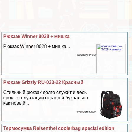
Рюкзак Winner 8028 + мишка
Рюкзак Winner 8028 + мишка...
06 08 2026 9:55:13
Рюкзак Grizzly RU-033-22 Красный
Стильный рюкзак долго служит и весь
срок эксплуатации остается буквально
как новый...
04 08 2026 3:35:29
Термосумка Reisenthel coolerbag special edition