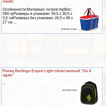
nautic
Особенности:Материал: полиэстерВес:
500 грРазмеры в упаковке: 59,5 х 30,5 х
5,5 смРазмеры без упаковки: 26,5 х 46 х
27 см ...
02 08 2026 15:39:52
Ранец Berlingo Expert Light облегченный "Do it
again"
...
30 07 2026 5:19:25