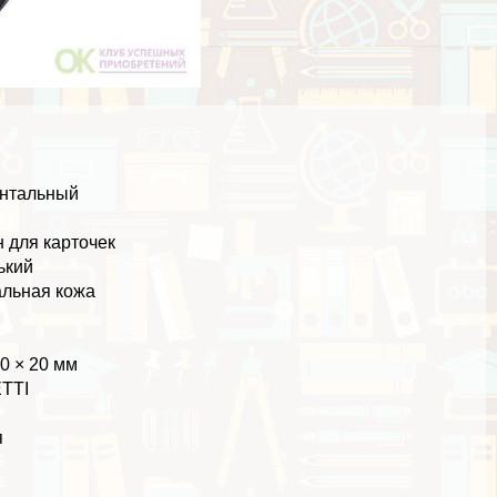
онтальный
а
 для карточек
ький
льная кожа
10 × 20 мм
TTI
я