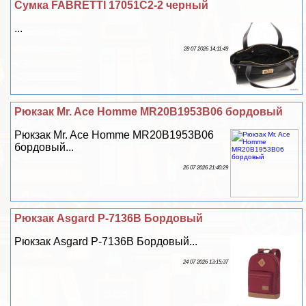
Сумка FABRETTI 17051C2-2 черный
...
28 07 2026 14:11:49
Рюкзак Mr. Ace Homme MR20B1953B06 бордовый
Рюкзак Mr. Ace Homme MR20B1953B06
бордовый...
26 07 2026 21:40:29
Рюкзак Asgard Р-7136В Бордовый
Рюкзак Asgard Р-7136В Бордовый...
24 07 2026 13:15:37