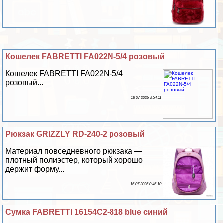
Кошелек FABRETTI FA022N-5/4 розовый
Кошелек FABRETTI FA022N-5/4
розовый...
18 07 2026 3:54:11
Рюкзак GRIZZLY RD-240-2 розовый
Материал повседневного рюкзака —
плотный полиэстер, который хорошо
держит форму...
16 07 2026 0:46:10
Сумка FABRETTI 16154C2-818 blue синий