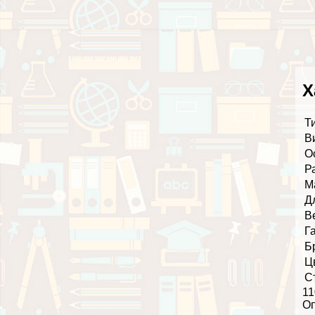
Х
Т
В
О
Р
М
Д
В
Г
Б
Ц
С
11
О