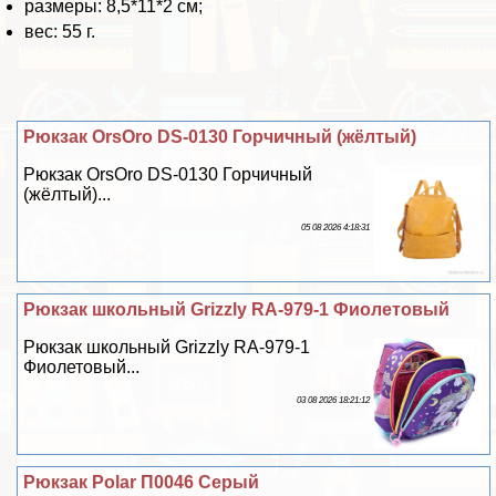
размеры: 8,5*11*2 см;
вес: 55 г.
Рюкзак OrsOro DS-0130 Горчичный (жёлтый)
Рюкзак OrsOro DS-0130 Горчичный
(жёлтый)...
05 08 2026 4:18:31
Рюкзак школьный Grizzly RA-979-1 Фиолетовый
Рюкзак школьный Grizzly RA-979-1
Фиолетовый...
03 08 2026 18:21:12
Рюкзак Polar П0046 Серый