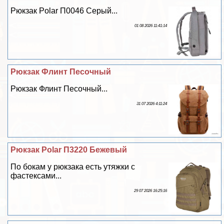
Рюкзак Polar П0046 Серый...
01 08 2026 11:41:14
Рюкзак Флинт Песочный
Рюкзак Флинт Песочный...
31 07 2026 4:11:24
Рюкзак Polar П3220 Бежевый
По бокам у рюкзака есть утяжки с
фастексами...
29 07 2026 16:25:16