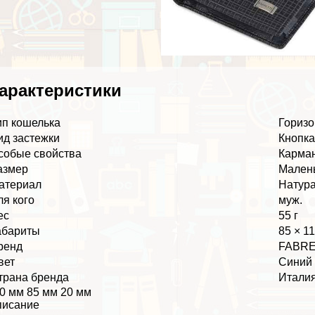
аpaктеристики
ип кошелька
Гориз
ид застежки
Кнопк
собые свойства
Карман
азмер
Мален
атериал
Натура
ля кого
муж.
ес
55 г
абариты
85 × 1
ренд
FABRE
вет
Синий
трана бренда
Итали
0 мм 85 мм 20 мм
писание