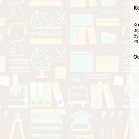
К
Ко
ис
бу
ка
О