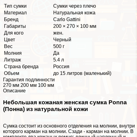
Тип сумки
Сумки через плечо
Материал
Натуральная кожа
Бренд
Carlo Gattini
Габариты
200 × 270 × 100 мм
Для кого
жен.
Цвет
Черный
Вес
500 г
Молния
Да
Литраж
5.4 л
Страна бренда
Россия
Объем
до 15 литров (маленький)
Гарантия подлинности
270 мм 200 мм 100 мм
Описание
Небольшая кожаная женская сумка Ponna
(Понна) из натуральной кожи
Сумка состоит из основного отделения на молнии, внутри
которого карман на молнии. Сзади - карман на молнии. В
комплекте два кожаных ремня: длинный наплечный и