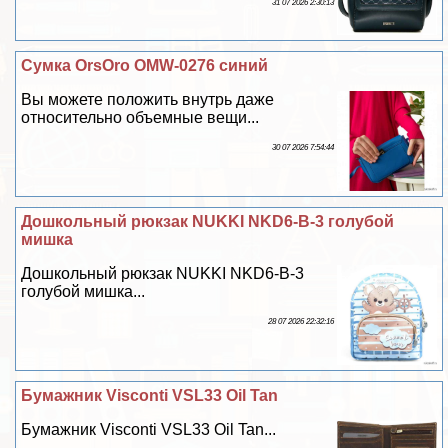
31 07 2026 2:30:13
Сумка OrsOro OMW-0276 синий
Вы можете положить внутрь даже
относительно объемные вещи...
30 07 2026 7:54:44
Дошкольный рюкзак NUKKI NKD6-B-3 гoлyбой
мишка
Дошкольный рюкзак NUKKI NKD6-B-3
гoлyбой мишка...
28 07 2026 22:32:16
Бумажник Visconti VSL33 Oil Tan
Бумажник Visconti VSL33 Oil Tan...