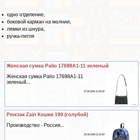
одно отделение,
боковой карман на молнии,
лямки из шнура,
ручка-петля
Женская сумка Palio 17698A1-11 зеленый
Женская сумка Palio 17698A1-11
зеленый...
07 08 2026 14:35:39
Рюкзак Zain Кошки 190 (гoлyбой)
Производство - Россия...
05 08 2026 11:15:59