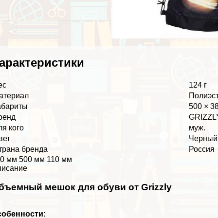
аpaктеристики
ес
124 г
атериал
Полиэс
абариты
500 × 3
ренд
GRIZZL
ля кого
муж.
вет
Черный
трана бренда
Россия
0 мм 500 мм 110 мм
писание
бъемный мешок для обуви от Grizzly
собенности: