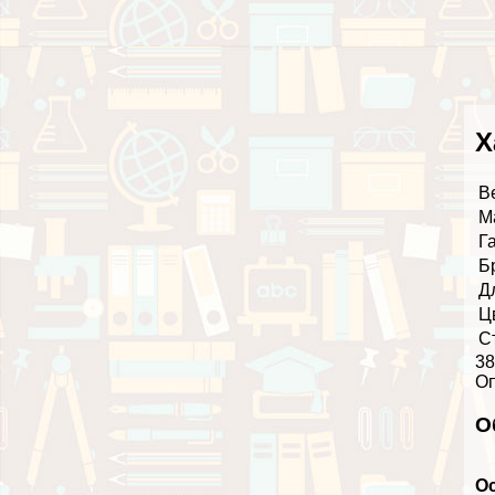
Х
В
М
Г
Б
Д
Ц
С
38
О
О
О