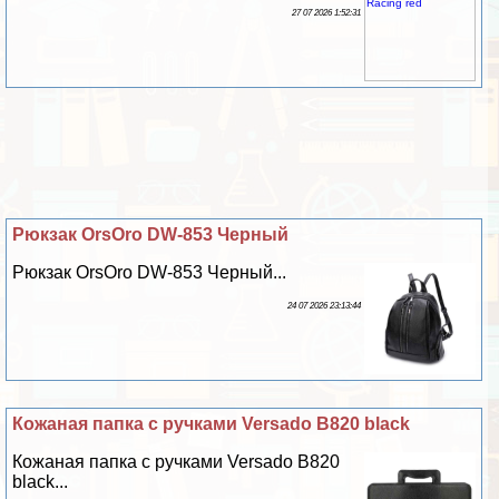
27 07 2026 1:52:31
Рюкзак OrsOro DW-853 Черный
Рюкзак OrsOro DW-853 Черный...
24 07 2026 23:13:44
Кожаная папка с ручками Versado B820 black
Кожаная папка с ручками Versado B820
black...