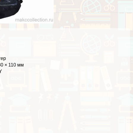
тер
80 × 110 мм
Y