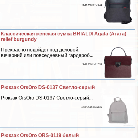
14 07 2026 21:45:46
Классическая женская сумка BRIALDI Agata (Агата)
relief burgundy
Прекрасно подойдет под деловой,
вечерний или повседневный гардероб...
13 07 2026 14:17:58
Рюкзак OrsOro DS-0137 Светло-серый
Рюкзак OrsOro DS-0137 Светло-серый...
12 07 2026 16:48:45
Рюкзак OrsOro ORS-0119 белый