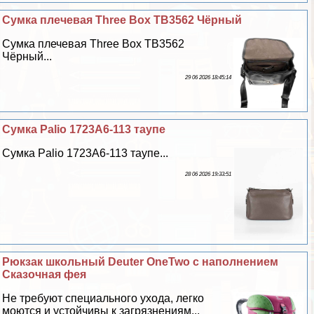
Сумка плечевая Three Box TB3562 Чёрный
Сумка плечевая Three Box TB3562
Чёрный...
29 06 2026 18:45:14
Сумка Palio 1723A6-113 таупе
Сумка Palio 1723A6-113 таупе...
28 06 2026 19:33:51
Рюкзак школьный Deuter OneTwo с наполнением
Сказочная фея
Не требуют специального ухода, легко
моются и устойчивы к загрязнениям...