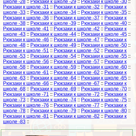
школе -28
::
Рюкзаки к школе -29
::
Рюкзаки к школе -30
::
Рюкзаки к школе -31
::
Рюкзаки к школе -32
::
Рюкзаки к
школе -33
::
Рюкзаки к школе -34
::
Рюкзаки к школе -35
::
Рюкзаки к школе -36
::
Рюкзаки к школе -37
::
Рюкзаки к
школе -38
::
Рюкзаки к школе -39
::
Рюкзаки к школе -40
::
Рюкзаки к школе -41
::
Рюкзаки к школе -42
::
Рюкзаки к
школе -43
::
Рюкзаки к школе -44
::
Рюкзаки к школе -45
::
Рюкзаки к школе -46
::
Рюкзаки к школе -47
::
Рюкзаки к
школе -48
::
Рюкзаки к школе -49
::
Рюкзаки к школе -50
::
Рюкзаки к школе -51
::
Рюкзаки к школе -52
::
Рюкзаки к
школе -53
::
Рюкзаки к школе -54
::
Рюкзаки к школе -55
::
Рюкзаки к школе -56
::
Рюкзаки к школе -57
::
Рюкзаки к
школе -58
::
Рюкзаки к школе -59
::
Рюкзаки к школе -60
::
Рюкзаки к школе -61
::
Рюкзаки к школе -62
::
Рюкзаки к
школе -63
::
Рюкзаки к школе -64
::
Рюкзаки к школе -65
::
Рюкзаки к школе -66
::
Рюкзаки к школе -67
::
Рюкзаки к
школе -68
::
Рюкзаки к школе -69
::
Рюкзаки к школе -70
::
Рюкзаки к школе -71
::
Рюкзаки к школе -72
::
Рюкзаки к
школе -73
::
Рюкзаки к школе -74
::
Рюкзаки к школе -75
::
Рюкзаки к школе -76
::
Рюкзаки к школе -77
::
Рюкзаки к
школе -78
::
Рюкзаки к школе -79
::
Рюкзаки к школе -80
::
Рюкзаки к школе -81
::
Рюкзаки к школе -82
::
Рюкзаки к
школе -83
::