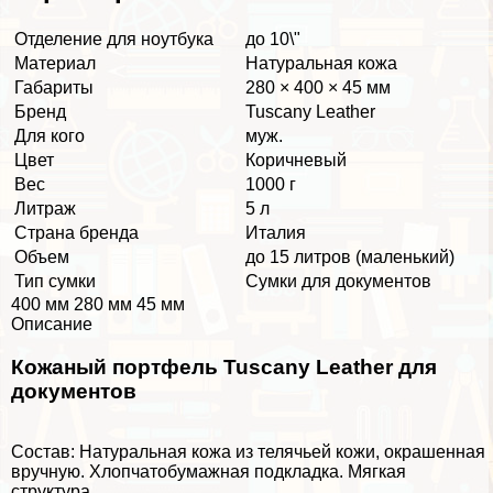
Отделение для ноутбука
до 10\"
Материал
Натуральная кожа
Габариты
280 × 400 × 45 мм
Бренд
Tuscany Leather
Для кого
муж.
Цвет
Коричневый
Вес
1000 г
Литраж
5 л
Страна бренда
Италия
Объем
до 15 литров (маленький)
Тип сумки
Сумки для документов
400 мм 280 мм 45 мм
Описание
Кожаный портфель Tuscany Leather для
документов
Состав: Натуральная кожа из телячьей кожи, окрашенная
вручную. Хлопчатобумажная подкладка. Мягкая
структура