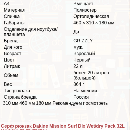
А4
Вмещает
Материал
Полиэстер
Спинка
Ортопедическая
Габариты
460 × 310 × 180 мм
Отделение для ноутбука/
Да
планшета
Бренд
GRIZZLY
Для кого
муж.
Возраст
Взрослый
Цвет
Черный
Литраж
22 л
более 20 литров
Объем
(большой)
Вес
864 г
Тип рюкзака
На молнии
Страна бренда
Россия
310 мм 460 мм 180 мм Рекомендуем посмотреть
Серф рюкзак Dakine Mission Surf Dlx Wet/dry Pack 32L