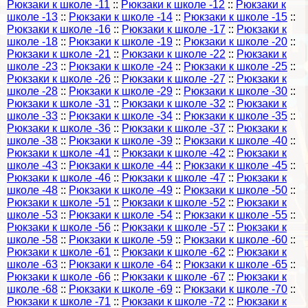
Рюкзаки к школе -11
::
Рюкзаки к школе -12
::
Рюкзаки к
школе -13
::
Рюкзаки к школе -14
::
Рюкзаки к школе -15
::
Рюкзаки к школе -16
::
Рюкзаки к школе -17
::
Рюкзаки к
школе -18
::
Рюкзаки к школе -19
::
Рюкзаки к школе -20
::
Рюкзаки к школе -21
::
Рюкзаки к школе -22
::
Рюкзаки к
школе -23
::
Рюкзаки к школе -24
::
Рюкзаки к школе -25
::
Рюкзаки к школе -26
::
Рюкзаки к школе -27
::
Рюкзаки к
школе -28
::
Рюкзаки к школе -29
::
Рюкзаки к школе -30
::
Рюкзаки к школе -31
::
Рюкзаки к школе -32
::
Рюкзаки к
школе -33
::
Рюкзаки к школе -34
::
Рюкзаки к школе -35
::
Рюкзаки к школе -36
::
Рюкзаки к школе -37
::
Рюкзаки к
школе -38
::
Рюкзаки к школе -39
::
Рюкзаки к школе -40
::
Рюкзаки к школе -41
::
Рюкзаки к школе -42
::
Рюкзаки к
школе -43
::
Рюкзаки к школе -44
::
Рюкзаки к школе -45
::
Рюкзаки к школе -46
::
Рюкзаки к школе -47
::
Рюкзаки к
школе -48
::
Рюкзаки к школе -49
::
Рюкзаки к школе -50
::
Рюкзаки к школе -51
::
Рюкзаки к школе -52
::
Рюкзаки к
школе -53
::
Рюкзаки к школе -54
::
Рюкзаки к школе -55
::
Рюкзаки к школе -56
::
Рюкзаки к школе -57
::
Рюкзаки к
школе -58
::
Рюкзаки к школе -59
::
Рюкзаки к школе -60
::
Рюкзаки к школе -61
::
Рюкзаки к школе -62
::
Рюкзаки к
школе -63
::
Рюкзаки к школе -64
::
Рюкзаки к школе -65
::
Рюкзаки к школе -66
::
Рюкзаки к школе -67
::
Рюкзаки к
школе -68
::
Рюкзаки к школе -69
::
Рюкзаки к школе -70
::
Рюкзаки к школе -71
::
Рюкзаки к школе -72
::
Рюкзаки к