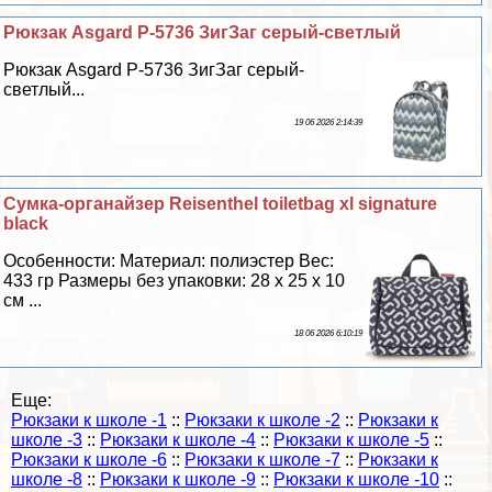
Рюкзак Asgard Р-5736 ЗигЗаг серый-светлый
Рюкзак Asgard Р-5736 ЗигЗаг серый-
светлый...
19 06 2026 2:14:39
Сумка-органайзер Reisenthel toiletbag xl signature
black
Особенности: Материал: полиэстер Вес:
433 гр Размеры без упаковки: 28 х 25 х 10
см ...
18 06 2026 6:10:19
Еще:
Рюкзаки к школе -1
::
Рюкзаки к школе -2
::
Рюкзаки к
школе -3
::
Рюкзаки к школе -4
::
Рюкзаки к школе -5
::
Рюкзаки к школе -6
::
Рюкзаки к школе -7
::
Рюкзаки к
школе -8
::
Рюкзаки к школе -9
::
Рюкзаки к школе -10
::