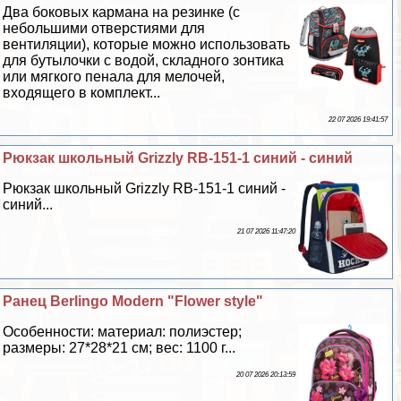
Два боковых кармана на резинке (с
небольшими отверстиями для
вентиляции), которые можно использовать
для бутылочки с водой, складного зонтика
или мягкого пенала для мелочей,
входящего в комплект...
22 07 2026 19:41:57
Рюкзак школьный Grizzly RB-151-1 синий - синий
Рюкзак школьный Grizzly RB-151-1 синий -
синий...
21 07 2026 11:47:20
Ранец Berlingo Modern "Flower style"
Особенности: материал: полиэстер;
размеры: 27*28*21 см; вес: 1100 г...
20 07 2026 20:13:59