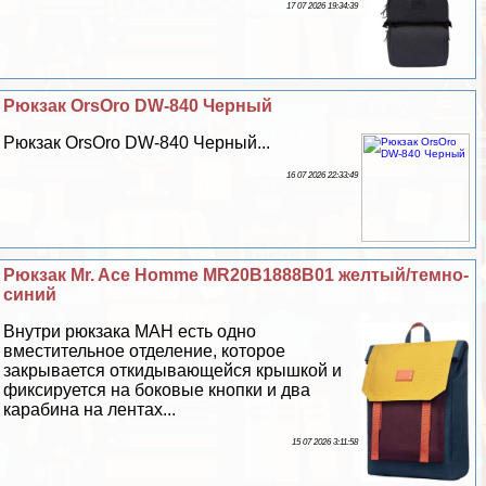
17 07 2026 19:34:39
Рюкзак OrsOro DW-840 Черный
Рюкзак OrsOro DW-840 Черный...
16 07 2026 22:33:49
Рюкзак Mr. Ace Homme MR20B1888B01 желтый/темно-
синий
Внутри рюкзака MAH есть одно
вместительное отделение, которое
закрывается откидывающейся крышкой и
фиксируется на боковые кнопки и два
карабина на лентах...
15 07 2026 3:11:58