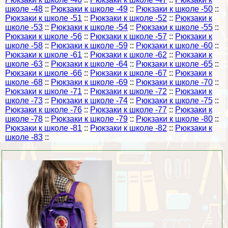
школе -48
::
Рюкзаки к школе -49
::
Рюкзаки к школе -50
::
Рюкзаки к школе -51
::
Рюкзаки к школе -52
::
Рюкзаки к
школе -53
::
Рюкзаки к школе -54
::
Рюкзаки к школе -55
::
Рюкзаки к школе -56
::
Рюкзаки к школе -57
::
Рюкзаки к
школе -58
::
Рюкзаки к школе -59
::
Рюкзаки к школе -60
::
Рюкзаки к школе -61
::
Рюкзаки к школе -62
::
Рюкзаки к
школе -63
::
Рюкзаки к школе -64
::
Рюкзаки к школе -65
::
Рюкзаки к школе -66
::
Рюкзаки к школе -67
::
Рюкзаки к
школе -68
::
Рюкзаки к школе -69
::
Рюкзаки к школе -70
::
Рюкзаки к школе -71
::
Рюкзаки к школе -72
::
Рюкзаки к
школе -73
::
Рюкзаки к школе -74
::
Рюкзаки к школе -75
::
Рюкзаки к школе -76
::
Рюкзаки к школе -77
::
Рюкзаки к
школе -78
::
Рюкзаки к школе -79
::
Рюкзаки к школе -80
::
Рюкзаки к школе -81
::
Рюкзаки к школе -82
::
Рюкзаки к
школе -83
::