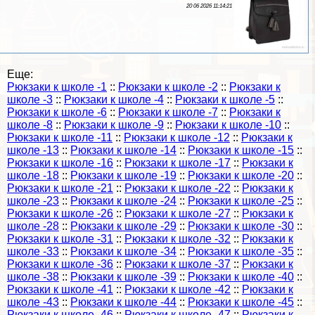
20 06 2026 11:14:21
Еще:
Рюкзаки к школе -1
::
Рюкзаки к школе -2
::
Рюкзаки к
школе -3
::
Рюкзаки к школе -4
::
Рюкзаки к школе -5
::
Рюкзаки к школе -6
::
Рюкзаки к школе -7
::
Рюкзаки к
школе -8
::
Рюкзаки к школе -9
::
Рюкзаки к школе -10
::
Рюкзаки к школе -11
::
Рюкзаки к школе -12
::
Рюкзаки к
школе -13
::
Рюкзаки к школе -14
::
Рюкзаки к школе -15
::
Рюкзаки к школе -16
::
Рюкзаки к школе -17
::
Рюкзаки к
школе -18
::
Рюкзаки к школе -19
::
Рюкзаки к школе -20
::
Рюкзаки к школе -21
::
Рюкзаки к школе -22
::
Рюкзаки к
школе -23
::
Рюкзаки к школе -24
::
Рюкзаки к школе -25
::
Рюкзаки к школе -26
::
Рюкзаки к школе -27
::
Рюкзаки к
школе -28
::
Рюкзаки к школе -29
::
Рюкзаки к школе -30
::
Рюкзаки к школе -31
::
Рюкзаки к школе -32
::
Рюкзаки к
школе -33
::
Рюкзаки к школе -34
::
Рюкзаки к школе -35
::
Рюкзаки к школе -36
::
Рюкзаки к школе -37
::
Рюкзаки к
школе -38
::
Рюкзаки к школе -39
::
Рюкзаки к школе -40
::
Рюкзаки к школе -41
::
Рюкзаки к школе -42
::
Рюкзаки к
школе -43
::
Рюкзаки к школе -44
::
Рюкзаки к школе -45
::
Рюкзаки к школе -46
::
Рюкзаки к школе -47
::
Рюкзаки к