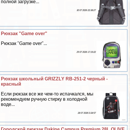
полной загрузке...
30 07 2026 22:38:27
Рюкзак "Game over"
Рюкзак "Game over"...
29 07 2026 17:19:22
Рюкзак школьный GRIZZLY RB-251-2 черный -
красный
Если рюкзак все же чем-то испачкался, мы
рекомендуем ручную стирку в холодной
воде...
28 07 2026 0:34:57
Городской рюкзак Dakine Campus Premium 28L OLIVE