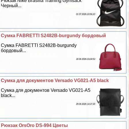
Рюкзак Nike Brasilia Training Gymsack
Черный...
01 07 2026 23:56:10
Сумка FABRETTI S2482B-burgundy бордовый
Сумка FABRETTI S2482B-burgundy
бордовый...
30 06 2026 23:24:53
Сумка для документов Versado VG021-A5 black
Сумка для документов Versado VG021-A5
black...
29 06 2026 14:37:30
Рюкзак OrsOro DS-994 Цветы