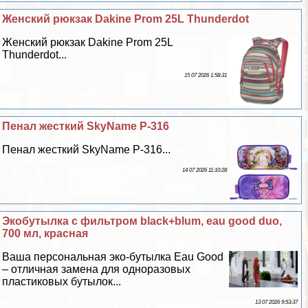
Женский рюкзак Dakine Prom 25L Thunderdot
Женский рюкзак Dakine Prom 25L
Thunderdot...
15 07 2026 1:58:31
Пенал жесткий SkyName P-316
Пенал жесткий SkyName P-316...
14 07 2026 11:10:28
Экобутылка с фильтром black+blum, eau good duo,
700 мл, красная
Ваша персональная эко-бутылка Eau Good
– отличная замена для одноразовых
пластиковых бутылок...
13 07 2026 9:53:37