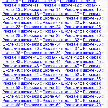
школе -8
::
Рюкзаки к школе -9
::
Рюкзаки к школе -10
::
Рюкзаки к школе -11
::
Рюкзаки к школе -12
::
Рюкзаки к
школе -13
::
Рюкзаки к школе -14
::
Рюкзаки к школе -15
::
Рюкзаки к школе -16
::
Рюкзаки к школе -17
::
Рюкзаки к
школе -18
::
Рюкзаки к школе -19
::
Рюкзаки к школе -20
::
Рюкзаки к школе -21
::
Рюкзаки к школе -22
::
Рюкзаки к
школе -23
::
Рюкзаки к школе -24
::
Рюкзаки к школе -25
::
Рюкзаки к школе -26
::
Рюкзаки к школе -27
::
Рюкзаки к
школе -28
::
Рюкзаки к школе -29
::
Рюкзаки к школе -30
::
Рюкзаки к школе -31
::
Рюкзаки к школе -32
::
Рюкзаки к
школе -33
::
Рюкзаки к школе -34
::
Рюкзаки к школе -35
::
Рюкзаки к школе -36
::
Рюкзаки к школе -37
::
Рюкзаки к
школе -38
::
Рюкзаки к школе -39
::
Рюкзаки к школе -40
::
Рюкзаки к школе -41
::
Рюкзаки к школе -42
::
Рюкзаки к
школе -43
::
Рюкзаки к школе -44
::
Рюкзаки к школе -45
::
Рюкзаки к школе -46
::
Рюкзаки к школе -47
::
Рюкзаки к
школе -48
::
Рюкзаки к школе -49
::
Рюкзаки к школе -50
::
Рюкзаки к школе -51
::
Рюкзаки к школе -52
::
Рюкзаки к
школе -53
::
Рюкзаки к школе -54
::
Рюкзаки к школе -55
::
Рюкзаки к школе -56
::
Рюкзаки к школе -57
::
Рюкзаки к
школе -58
::
Рюкзаки к школе -59
::
Рюкзаки к школе -60
::
Рюкзаки к школе -61
::
Рюкзаки к школе -62
::
Рюкзаки к
школе -63
::
Рюкзаки к школе -64
::
Рюкзаки к школе -65
::
Рюкзаки к школе -66
::
Рюкзаки к школе -67
::
Рюкзаки к
школе -68
::
Рюкзаки к школе -69
::
Рюкзаки к школе -70
::