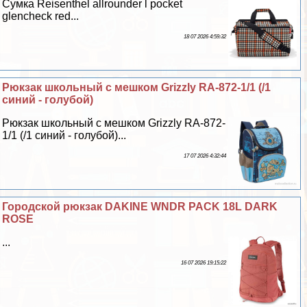
Сумка Reisenthel allrounder l pocket
glencheck red...
18 07 2026 4:59:32
Рюкзак школьный с мешком Grizzly RA-872-1/1 (/1
синий - гoлyбой)
Рюкзак школьный с мешком Grizzly RA-872-
1/1 (/1 синий - гoлyбой)...
17 07 2026 4:32:44
Городской рюкзак DAKINE WNDR PACK 18L DARK
ROSE
...
16 07 2026 19:15:22