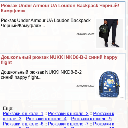
Рюкзак Under Armour UA Loudon Backpack Чёрный/
Камуфляж
Рюкзак Under Armour UA Loudon Backpack
Чёрный/Камуфляж...
21 06 2026 5:54:55
Дошкольный рюкзак NUKKI NKD8-B-2 синий happy
flight
Дошкольный рюкзак NUKKI NKD8-B-2
синий happy flight...
20 06 2026 6:35:37
Еще:
Рюкзаки к школе -1
::
Рюкзаки к школе -2
::
Рюкзаки к
школе -3
::
Рюкзаки к школе -4
::
Рюкзаки к школе -5
::
Рюкзаки к школе -6
::
Рюкзаки к школе -7
::
Рюкзаки к