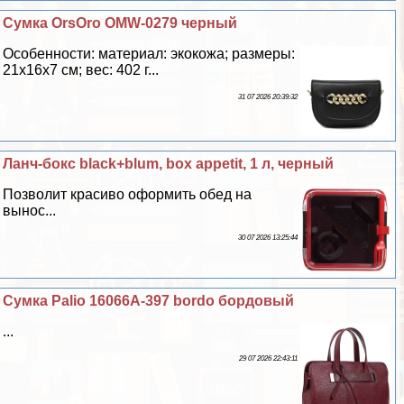
Сумка OrsOro OMW-0279 черный
Особенности: материал: экокожа; размеры:
21х16х7 см; вес: 402 г...
31 07 2026 20:39:32
Ланч-бокс black+blum, box appetit, 1 л, черный
Позволит красиво оформить обед на
вынос...
30 07 2026 13:25:44
Сумка Palio 16066A-397 bordo бордовый
...
29 07 2026 22:43:11