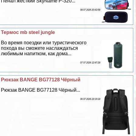
Пенал жесткий SkyName P-320...
08 07 2026 20:43:58
Термос mb steel jungle
Во время поездки или туристического
похода вы сможете наслаждаться
любимым напитком, как дома...
07 07 2026 12:47:28
Рюкзак BANGE BG77128 Чёрный
Рюкзак BANGE BG77128 Чёрный...
06 07 2026 22:19:18