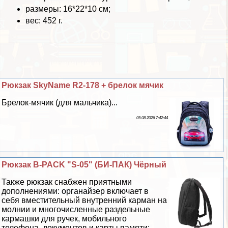
размеры: 16*22*10 см;
вес: 452 г.
Рюкзак SkyName R2-178 + брелок мячик
Брелок-мячик (для мальчика)...
05 08 2026 7:42:44
Рюкзак B-PACK "S-05" (БИ-ПАК) Чёрный
Также рюкзак снабжен приятными
дополнениями: органайзер включает в
себя вместительный внутренний карман на
молнии и многочисленные раздельные
кармашки для ручек, мобильного
телефона, документов и карты памяти;