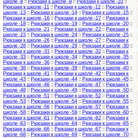
школе -8
::
Рюкзаки к школе -9
::
Рюкзаки к школе -10
::
Рюкзаки к школе -11
::
Рюкзаки к школе -12
::
Рюкзаки к
школе -13
::
Рюкзаки к школе -14
::
Рюкзаки к школе -15
::
Рюкзаки к школе -16
::
Рюкзаки к школе -17
::
Рюкзаки к
школе -18
::
Рюкзаки к школе -19
::
Рюкзаки к школе -20
::
Рюкзаки к школе -21
::
Рюкзаки к школе -22
::
Рюкзаки к
школе -23
::
Рюкзаки к школе -24
::
Рюкзаки к школе -25
::
Рюкзаки к школе -26
::
Рюкзаки к школе -27
::
Рюкзаки к
школе -28
::
Рюкзаки к школе -29
::
Рюкзаки к школе -30
::
Рюкзаки к школе -31
::
Рюкзаки к школе -32
::
Рюкзаки к
школе -33
::
Рюкзаки к школе -34
::
Рюкзаки к школе -35
::
Рюкзаки к школе -36
::
Рюкзаки к школе -37
::
Рюкзаки к
школе -38
::
Рюкзаки к школе -39
::
Рюкзаки к школе -40
::
Рюкзаки к школе -41
::
Рюкзаки к школе -42
::
Рюкзаки к
школе -43
::
Рюкзаки к школе -44
::
Рюкзаки к школе -45
::
Рюкзаки к школе -46
::
Рюкзаки к школе -47
::
Рюкзаки к
школе -48
::
Рюкзаки к школе -49
::
Рюкзаки к школе -50
::
Рюкзаки к школе -51
::
Рюкзаки к школе -52
::
Рюкзаки к
школе -53
::
Рюкзаки к школе -54
::
Рюкзаки к школе -55
::
Рюкзаки к школе -56
::
Рюкзаки к школе -57
::
Рюкзаки к
школе -58
::
Рюкзаки к школе -59
::
Рюкзаки к школе -60
::
Рюкзаки к школе -61
::
Рюкзаки к школе -62
::
Рюкзаки к
школе -63
::
Рюкзаки к школе -64
::
Рюкзаки к школе -65
::
Рюкзаки к школе -66
::
Рюкзаки к школе -67
::
Рюкзаки к
школе -68
::
Рюкзаки к школе -69
::
Рюкзаки к школе -70
::