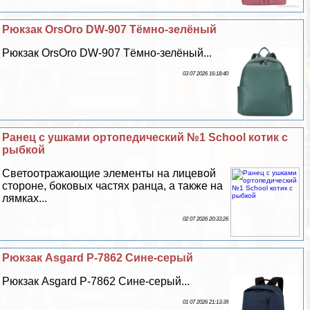
Рюкзак OrsOro DW-907 Тёмно-зелёный
Рюкзак OrsOro DW-907 Тёмно-зелёный...
03 07 2026 16:18:40
Ранец с ушками ортопедический №1 School котик с
рыбкой
Светоотражающие элементы на лицевой
стороне, боковых частях ранца, а также на
лямках...
02 07 2026 20:33:26
Рюкзак Asgard Р-7862 Сине-серый
Рюкзак Asgard Р-7862 Сине-серый...
01 07 2026 21:13:39