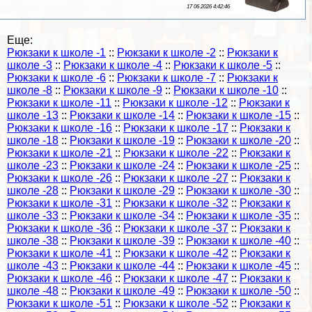
17 06 2026 4:42:46
Еще:
Рюкзаки к школе -1
::
Рюкзаки к школе -2
::
Рюкзаки к
школе -3
::
Рюкзаки к школе -4
::
Рюкзаки к школе -5
::
Рюкзаки к школе -6
::
Рюкзаки к школе -7
::
Рюкзаки к
школе -8
::
Рюкзаки к школе -9
::
Рюкзаки к школе -10
::
Рюкзаки к школе -11
::
Рюкзаки к школе -12
::
Рюкзаки к
школе -13
::
Рюкзаки к школе -14
::
Рюкзаки к школе -15
::
Рюкзаки к школе -16
::
Рюкзаки к школе -17
::
Рюкзаки к
школе -18
::
Рюкзаки к школе -19
::
Рюкзаки к школе -20
::
Рюкзаки к школе -21
::
Рюкзаки к школе -22
::
Рюкзаки к
школе -23
::
Рюкзаки к школе -24
::
Рюкзаки к школе -25
::
Рюкзаки к школе -26
::
Рюкзаки к школе -27
::
Рюкзаки к
школе -28
::
Рюкзаки к школе -29
::
Рюкзаки к школе -30
::
Рюкзаки к школе -31
::
Рюкзаки к школе -32
::
Рюкзаки к
школе -33
::
Рюкзаки к школе -34
::
Рюкзаки к школе -35
::
Рюкзаки к школе -36
::
Рюкзаки к школе -37
::
Рюкзаки к
школе -38
::
Рюкзаки к школе -39
::
Рюкзаки к школе -40
::
Рюкзаки к школе -41
::
Рюкзаки к школе -42
::
Рюкзаки к
школе -43
::
Рюкзаки к школе -44
::
Рюкзаки к школе -45
::
Рюкзаки к школе -46
::
Рюкзаки к школе -47
::
Рюкзаки к
школе -48
::
Рюкзаки к школе -49
::
Рюкзаки к школе -50
::
Рюкзаки к школе -51
::
Рюкзаки к школе -52
::
Рюкзаки к