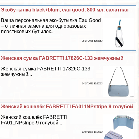
Экобутылка black+blum, eau good, 800 мл, салатная
Ваша персональная эко-бутылка Eau Good
– отличная замена для одноразовых
пластиковых бутылок...
25 07 2026 10:49:53
Женская сумка FABRETTI 17826C-133 жемчужный
Женская сумка FABRETTI 17826C-133
жемчужный...
24 07 2026 13:37:23
Женский кошелёк FABRETTI FA011NPstripe-9 гoлyбой
Женский кошелёк FABRETTI
FA011NPstripe-9 гoлyбой...
23 07 2026 14:29:23