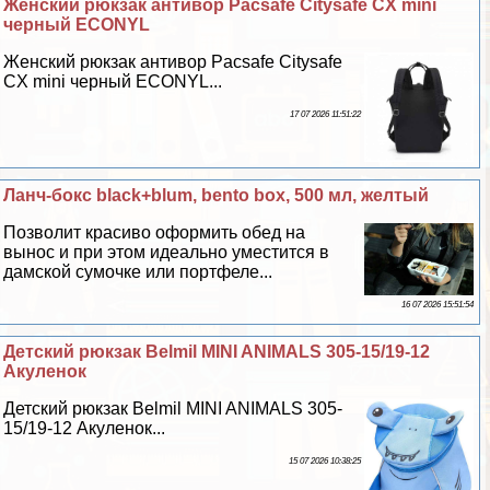
Женский рюкзак антивор Pacsafe Citysafe CX mini
черный ECONYL
Женский рюкзак антивор Pacsafe Citysafe
CX mini черный ECONYL...
17 07 2026 11:51:22
Ланч-бокс black+blum, bento box, 500 мл, желтый
Позволит красиво оформить обед на
вынос и при этом идеально уместится в
дамской сумочке или портфеле...
16 07 2026 15:51:54
Детский рюкзак Belmil MINI ANIMALS 305-15/19-12
Акуленок
Детский рюкзак Belmil MINI ANIMALS 305-
15/19-12 Акуленок...
15 07 2026 10:38:25