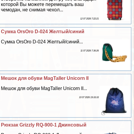
которой Вы можете перемещать ваш
чемодан, не снимая чехол...
12 07 2026 7:22:21
Сумка OrsOro D-024 Желтый/синий
Сумка OrsOro D-024 Желтый/синий...
11 07 2026 7:36:26
Мешок для обуви MagTaller Unicorn II
Мешок для обуви MagTaller Unicorn II...
10 07 2026 19:33:33
Рюкзак Grizzly RQ-900-1 Джинсовый