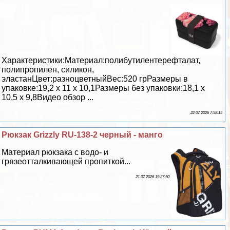
Хаpaктеристики:Материал:полибутилентерефталат,
полипропилен, силикон,
эластанЦвет:разноцветныйВес:520 грРазмеры в
упаковке:19,2 х 11 х 10,1Размеры без упаковки:18,1 х
10,5 х 9,8Видео обзор ...
22 07 2026 7:58:15
Рюкзак Grizzly RU-138-2 черный - манго
Материал рюкзака с водо- и
грязеотталкивающей пропиткой...
21 07 2026 19:27:50