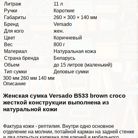
Литраж
11 л
Ручки
Короткие
Габариты
260 × 300 × 140 мм
Бренд
Versado
Для кого
жен.
Цвет
Коричневый
Вес
800 г
Материал
Натуральная кожа
Страна бренда
Беларусь
Объем
до 15 литров (маленький)
Тип сумки
Деловые сумки
300 мм 260 мм 140 мм
Описание
Женская сумка Versado B533 brown croco
жесткой конструкции выполнена из
натуральной кожи
Фактура кожи - рептилия. Внутри одно основное
отделение на молнии, потайной карман на задней стенке
и два открытых кармана для ключей и мобильного