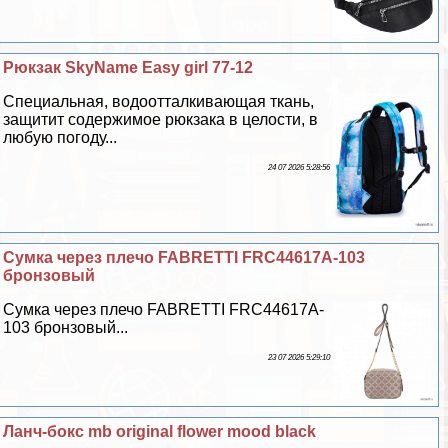
Рюкзак SkyName Easy girl 77-12
Специальная, водоотталкивающая ткань,
защитит содержимое рюкзака в целости, в
любую погоду...
24 07 2026 5:28:56
Сумка через плечо FABRETTI FRC44617A-103
бронзовый
Сумка через плечо FABRETTI FRC44617A-
103 бронзовый...
23 07 2026 5:29:10
Ланч-бокс mb original flower mood black