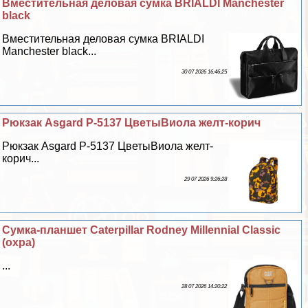
Вместительная деловая сумка BRIALDI Manchester
black
Вместительная деловая сумка BRIALDI
Manchester black...
30 07 2026 16:46:25
Рюкзак Asgard Р-5137 ЦветыВиола желт-корич
Рюкзак Asgard Р-5137 ЦветыВиола желт-
корич...
29 07 2026 9:26:28
Сумка-планшет Caterpillar Rodney Millennial Classic
(охра)
...
28 07 2026 14:20:22