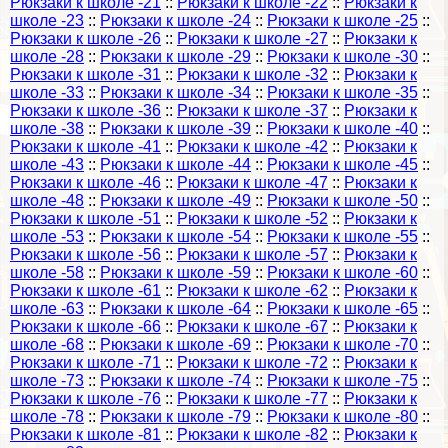
Рюкзаки к школе -21
::
Рюкзаки к школе -22
::
Рюкзаки к
школе -23
::
Рюкзаки к школе -24
::
Рюкзаки к школе -25
::
Рюкзаки к школе -26
::
Рюкзаки к школе -27
::
Рюкзаки к
школе -28
::
Рюкзаки к школе -29
::
Рюкзаки к школе -30
::
Рюкзаки к школе -31
::
Рюкзаки к школе -32
::
Рюкзаки к
школе -33
::
Рюкзаки к школе -34
::
Рюкзаки к школе -35
::
Рюкзаки к школе -36
::
Рюкзаки к школе -37
::
Рюкзаки к
школе -38
::
Рюкзаки к школе -39
::
Рюкзаки к школе -40
::
Рюкзаки к школе -41
::
Рюкзаки к школе -42
::
Рюкзаки к
школе -43
::
Рюкзаки к школе -44
::
Рюкзаки к школе -45
::
Рюкзаки к школе -46
::
Рюкзаки к школе -47
::
Рюкзаки к
школе -48
::
Рюкзаки к школе -49
::
Рюкзаки к школе -50
::
Рюкзаки к школе -51
::
Рюкзаки к школе -52
::
Рюкзаки к
школе -53
::
Рюкзаки к школе -54
::
Рюкзаки к школе -55
::
Рюкзаки к школе -56
::
Рюкзаки к школе -57
::
Рюкзаки к
школе -58
::
Рюкзаки к школе -59
::
Рюкзаки к школе -60
::
Рюкзаки к школе -61
::
Рюкзаки к школе -62
::
Рюкзаки к
школе -63
::
Рюкзаки к школе -64
::
Рюкзаки к школе -65
::
Рюкзаки к школе -66
::
Рюкзаки к школе -67
::
Рюкзаки к
школе -68
::
Рюкзаки к школе -69
::
Рюкзаки к школе -70
::
Рюкзаки к школе -71
::
Рюкзаки к школе -72
::
Рюкзаки к
школе -73
::
Рюкзаки к школе -74
::
Рюкзаки к школе -75
::
Рюкзаки к школе -76
::
Рюкзаки к школе -77
::
Рюкзаки к
школе -78
::
Рюкзаки к школе -79
::
Рюкзаки к школе -80
::
Рюкзаки к школе -81
::
Рюкзаки к школе -82
::
Рюкзаки к