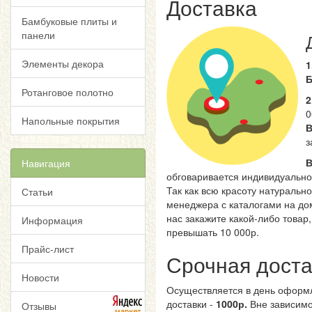
Доставка
Бамбуковые плиты и
панели
Элементы декора
1
Ротанговое полотно
2
0
Напольные покрытия
В
з
В
Навигация
обговаривается индивидуально
Так как всю красоту натураль
Статьи
менеджера с каталогами на до
нас закажите какой-либо товар
Информация
превышать 10 000р.
Прайс-лист
Срочная доста
Новости
Осуществляется в день оформл
доставки -
1000р.
Вне зависимо
Отзывы