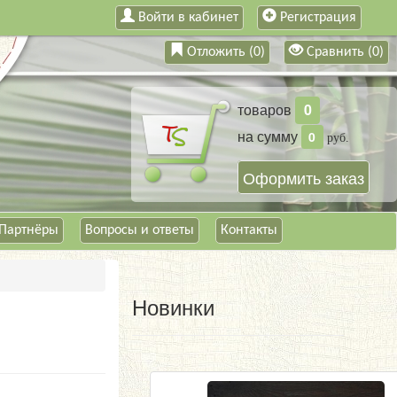
Войти в кабинет
Регистрация
Отложить (
0
)
Сравнить (
0
)
товаров
0
на сумму
0
руб.
Оформить заказ
Партнёры
Вопросы и ответы
Контакты
Новинки