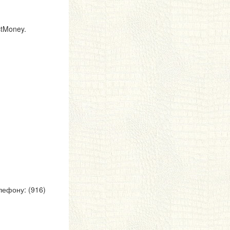
ctMoney.
лефону: (916)