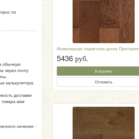
опрос по
Инженерная паркетная доска Претория
5436
руб.
на обычную
ка через почту
В корзину
чты.
Отложить
ью калькулятора.
имость доставки
и товара вам
речного сечения -