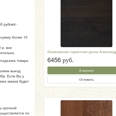
0 рублей -
а сумму более 10
 р. вне
Инженерная паркетная доска Александ
нительно.
6456
руб.
 подъема товара
вляем выезд
В корзину
0р. Если Вы у
Отложить
мма заказа будет
ь срочной
существляется по