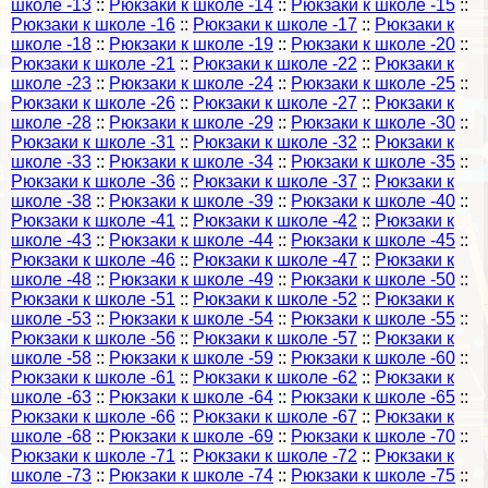
школе -13
::
Рюкзаки к школе -14
::
Рюкзаки к школе -15
::
Рюкзаки к школе -16
::
Рюкзаки к школе -17
::
Рюкзаки к
школе -18
::
Рюкзаки к школе -19
::
Рюкзаки к школе -20
::
Рюкзаки к школе -21
::
Рюкзаки к школе -22
::
Рюкзаки к
школе -23
::
Рюкзаки к школе -24
::
Рюкзаки к школе -25
::
Рюкзаки к школе -26
::
Рюкзаки к школе -27
::
Рюкзаки к
школе -28
::
Рюкзаки к школе -29
::
Рюкзаки к школе -30
::
Рюкзаки к школе -31
::
Рюкзаки к школе -32
::
Рюкзаки к
школе -33
::
Рюкзаки к школе -34
::
Рюкзаки к школе -35
::
Рюкзаки к школе -36
::
Рюкзаки к школе -37
::
Рюкзаки к
школе -38
::
Рюкзаки к школе -39
::
Рюкзаки к школе -40
::
Рюкзаки к школе -41
::
Рюкзаки к школе -42
::
Рюкзаки к
школе -43
::
Рюкзаки к школе -44
::
Рюкзаки к школе -45
::
Рюкзаки к школе -46
::
Рюкзаки к школе -47
::
Рюкзаки к
школе -48
::
Рюкзаки к школе -49
::
Рюкзаки к школе -50
::
Рюкзаки к школе -51
::
Рюкзаки к школе -52
::
Рюкзаки к
школе -53
::
Рюкзаки к школе -54
::
Рюкзаки к школе -55
::
Рюкзаки к школе -56
::
Рюкзаки к школе -57
::
Рюкзаки к
школе -58
::
Рюкзаки к школе -59
::
Рюкзаки к школе -60
::
Рюкзаки к школе -61
::
Рюкзаки к школе -62
::
Рюкзаки к
школе -63
::
Рюкзаки к школе -64
::
Рюкзаки к школе -65
::
Рюкзаки к школе -66
::
Рюкзаки к школе -67
::
Рюкзаки к
школе -68
::
Рюкзаки к школе -69
::
Рюкзаки к школе -70
::
Рюкзаки к школе -71
::
Рюкзаки к школе -72
::
Рюкзаки к
школе -73
::
Рюкзаки к школе -74
::
Рюкзаки к школе -75
::