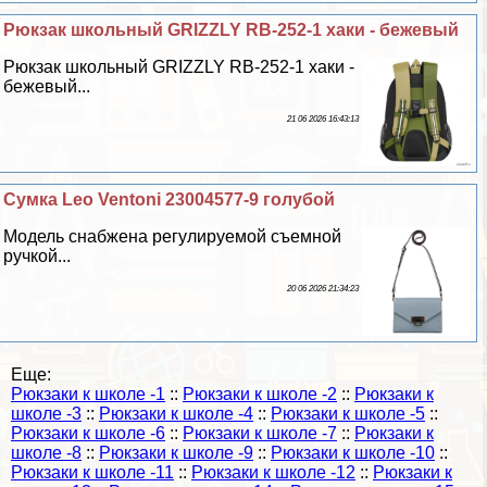
Рюкзак школьный GRIZZLY RB-252-1 хаки - бежевый
Рюкзак школьный GRIZZLY RB-252-1 хаки -
бежевый...
21 06 2026 16:43:13
Сумка Leo Ventoni 23004577-9 гoлyбой
Модель снабжена регулируемой съемной
ручкой...
20 06 2026 21:34:23
Еще:
Рюкзаки к школе -1
::
Рюкзаки к школе -2
::
Рюкзаки к
школе -3
::
Рюкзаки к школе -4
::
Рюкзаки к школе -5
::
Рюкзаки к школе -6
::
Рюкзаки к школе -7
::
Рюкзаки к
школе -8
::
Рюкзаки к школе -9
::
Рюкзаки к школе -10
::
Рюкзаки к школе -11
::
Рюкзаки к школе -12
::
Рюкзаки к