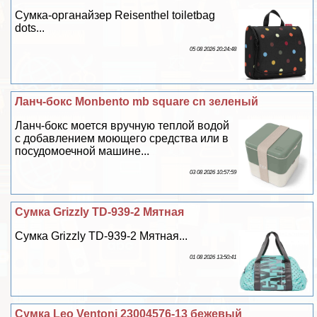
Сумка-органайзер Reisenthel toiletbag
dots...
05 08 2026 20:24:48
Ланч-бокс Monbento mb square cn зеленый
Ланч-бокс моется вручную теплой водой
с добавлением моющего средства или в
посудомоечной машине...
03 08 2026 10:57:59
Сумка Grizzly TD-939-2 Мятная
Сумка Grizzly TD-939-2 Мятная...
01 08 2026 13:50:41
Сумка Leo Ventoni 23004576-13 бежевый