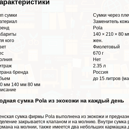
аpaктеристики
ип сумки
Сумки через пле
атериал
Заменитель кож
ренд
Pola
абариты
140 × 210 × 80 м
ля кого
жен.
вет
Фиолетовый
ес
670 г
олния
Нет
итраж
2.35 л
трана бренда
Россия
бъем
до 15 литров (м
0 мм 140 мм 80 мм
писание
одная сумка Pola из экокожи на каждый день
нская сумка фирмы Pola выполнена из экокожи и предназ
деление закрывается клапаном и на молнию. Внутри сумка 
рмана на молнии, также имеется два небольших кармашка 