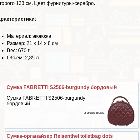
торого 133 см. Цвет фурнитуры-серебро.
paктеристики:
Материал: экокожа
Размер: 21 х 14 х 8 см
Вес: 670 г
Объем: 2,35 л
Сумка FABRETTI S2506-burgundy бордовый
Сумка FABRETTI S2506-burgundy
бордовый...
06 08 2026 15:29:41
Сумка-органайзер Reisenthel toiletbag dots