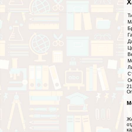
Х
Т
М
Б
Г
Д
Ц
В
М
Л
С
О
21
О
М
Же
от
ка