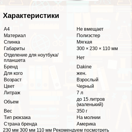
Хаpaктеристики
А4
Не вмещает
Материал
Полиэстер
Спинка
Мягкая
Габариты
300 × 230 × 110 мм
Отделение для ноутбука/
Нет
планшета
Бренд
Dakine
Для кого
жен.
Возраст
Взрослый
Цвет
Черный
Литраж
7 л
до 15 литров
Объем
(маленький)
Вес
350 г
Тип рюкзака
На молнии
Страна бренда
Америка
230 мм 300 мм 110 мм Рекомендуем посмотреть